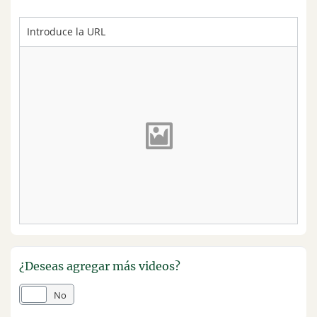
Tacna
Tumbes
Ucayali
¿Deseas agregar más videos?
Sí
No