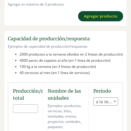
Gestión de residuos electrónicos
Agrega un máximo de 3 productos
Visibilidad en ferias
Gestión de residuos orgánicos
Voluntariado
Gestión de residuos sólidos
Agregar producto
Reducción de residuos
Gestión del agua
Impacto social
Capacidad de producción/respuesta
Marketing y comunicación
Ejemplos de capacidad de producción/respuesta:
Merchandising
2000 productos a la semana (dividos en 2 líneas de producción)
Materias primas sostenibles
4000 pares de zapatos al año (en 1 línea de producción)
Productos sostenibles
100 kg a la semana (en 3 líneas de producción)
Alimentos sostenibles
40 servicios al mes (en 1 línea de servicios)
Ropa y accesorios sostenibles
Servicios de limpieza
Soluciones en energía
Producción/respuesta
Nombre de las
Periodo
Soporte tecnológico
total
unidades
Visibilidad
a la semana
Ejemplos: productos,
Visibilidad en catálogos
servicios, kilos,
Visibilidad en espacios digitales
toneladas, envíos,
Visibilidad en ferias
proyectos, unidades,
Voluntariado
paquetes