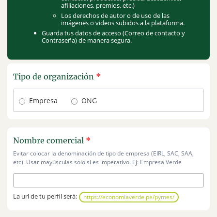
afiliaciones, premios, etc.)
Los derechos de autor o de uso de las
imágenes o videos subidos a la plataforma.
Guarda tus datos de acceso (Correo de contacto y
Contraseña) de manera segura.
Tipo de organización
*
Empresa
ONG
Nombre comercial
*
Evitar colocar la denominación de tipo de empresa (EIRL, SAC, SAA,
etc). Usar mayúsculas solo si es imperativo. Ej: Empresa Verde
La url de tu perfil será:
https://economiaverde.pe/pymes/