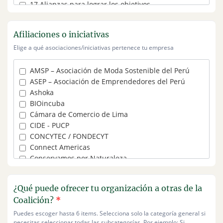
17 Alianzas para lograr los objetivos
2 Hambre cero
3 Salud y bienestar
Afiliaciones o iniciativas
4 Educación de calidad
Elige a qué asociaciones/iniciativas pertenece tu empresa
5 Igualdad de género
6 Agua limpia y saneamiento
7 Energía asequible y no contaminante
AMSP – Asociación de Moda Sostenible del Perú
8 Trabajo decente y crecimiento económico
ASEP – Asociación de Emprendedores del Perú
9 Industria, innovación e infraestructura
Ashoka
BIOincuba
Cámara de Comercio de Lima
CIDE - PUCP
CONCYTEC / FONDECYT
Connect Americas
Conservamos por Naturaleza
Economía Verde Perú
Emprende UP
¿Qué puede ofrecer tu organización a otras de la
Endeavor Perú
Coalición?
*
Equipu
F6S
Puedes escoger hasta 6 items. Selecciona solo la categoría general si
necesitas seleccionar todas las subcategorías. Por ejemplo: Si