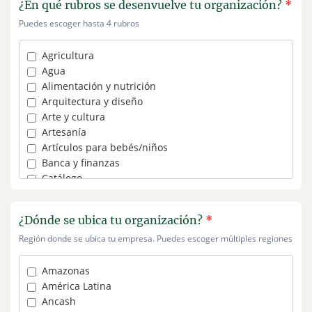
¿En qué rubros se desenvuelve tu organización?
*
Puedes escoger hasta 4 rubros
Agricultura
Agua
Alimentación y nutrición
Arquitectura y diseño
Arte y cultura
Artesanía
Artículos para bebés/niños
Banca y finanzas
Catálogo
Comercio electrónico
Comunicaciones
¿Dónde se ubica tu organización?
*
Conservación
Región donde se ubica tu empresa. Puedes escoger múltiples regiones
Construcción
Consultoría
Consumo responsable
Amazonas
Deportes y entretenimiento
América Latina
Educación
Ancash