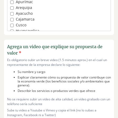
Energía
Apurímac
Fotografía y audiovisual
Arequipa
Ganadería
Ayacucho
Hogar y decoración
Cajamarca
IT y software
Cusco
Limpieza
Huancavelica
Moda y accesorios
Huánuco
Movilidad sostenible
Ica
Agrega un video que explique su propuesta de
Pesca y acuicultura
Junín
valor
*
Publicidad y marketing
La Libertad
Reciclaje
Lambayeque
Es obligatorio subir un breve video (1.5 minutos aprox.) en el cual un
representante de la empresa declare lo siguiente:
Regalos
Lima Metropolitana
Salud y bienestar
Lima Provincias
Su nombre y cargo
Saneamiento
Loreto
Explicar claramente cómo su propuesta de valor contribuye con
la economía verde (los beneficios sociales y/o ambientales que
Sin rubro
Madre de Dios
genera).
Tecnología para el hogar
Moquegua
Describir los servicios o productos verdes que ofrece
Tecnología para empresas
Pasco
No se requiere subir un video de alta calidad, un video grabado con un
Transporte y logística
Perú
teléfono sería suficiente
Turismo
Piura
Sube tu video a Youtube o Vimeo y copia el link (no lo subas a
Puno
Instagram, Facebook ni a Twitter)
San Martín