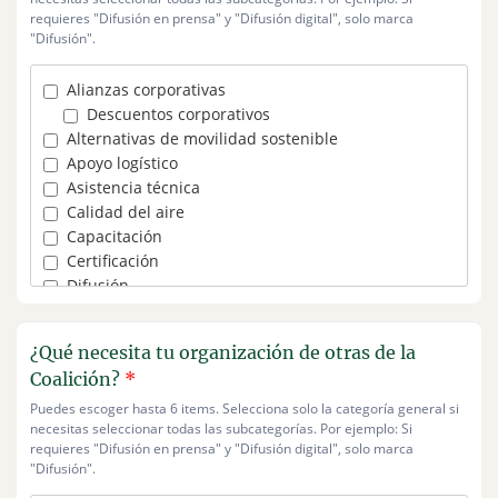
Genes Perú
requieres "Difusión en prensa" y "Difusión digital", solo marca
HAF Productos Solidarios
"Difusión".
Incubadora 1551
Incubadora PQS
Alianzas corporativas
Incubagraria
Descuentos corporativos
Kaman
Alternativas de movilidad sostenible
Kunan
Apoyo logístico
Ministerio del Ambiente
Asistencia técnica
NESsT
Calidad del aire
nexos+1
Capacitación
Premios Latinoamérica Verde
Certificación
Protagonistas del Cambio
Difusión
Sistema B
Difusión digital
StartUp Perú
Difusión en prensa
StartUPC
¿Qué necesita tu organización de otras de la
Eventos
Tejiendo Puentes
Coalición?
*
Espacios de networking
USIL Ventures
Producción de eventos
Puedes escoger hasta 6 items. Selecciona solo la categoría general si
UTEC Ventures
necesitas seleccionar todas las subcategorías. Por ejemplo: Si
Financiamiento
Wayra
requieres "Difusión en prensa" y "Difusión digital", solo marca
Crowdfunding
"Difusión".
Donaciones