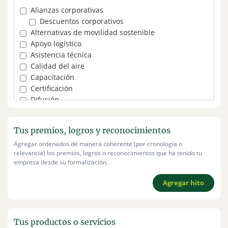
Inversión
Alianzas corporativas
Préstamos
Descuentos corporativos
Gestión de residuos
Alternativas de movilidad sostenible
Gestión de residuos electrónicos
Apoyo logístico
Gestión de residuos orgánicos
Asistencia técnica
Gestión de residuos sólidos
Calidad del aire
Reducción de residuos
Capacitación
Gestión del agua
Certificación
Impacto social
Difusión
Marketing y comunicación
Difusión digital
Merchandising
Difusión en prensa
Materias primas sostenibles
Tus premios, logros y reconocimientos
Eventos
Productos sostenibles
Agregar ordenados de manera coherente (por cronología o
Espacios de networking
Alimentos sostenibles
relevancia) los premios, logros o reconocimientos que ha tenido tu
Producción de eventos
Ropa y accesorios sostenibles
empresa desde su formalización.
Financiamiento
Servicios de limpieza
Crowdfunding
Soluciones en energía
Agregar hito
Donaciones
Soporte tecnológico
Inversión
Visibilidad
Préstamos
Visibilidad en catálogos
Tus productos o servicios
Gestión de residuos
Visibilidad en espacios digitales