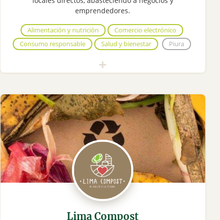
locales directos, abasteciendo a negocios y
emprendedores.
Alimentación y nutrición
Comercio electrónico
Consumo responsable
Salud y bienestar
Piura
Lima Compost