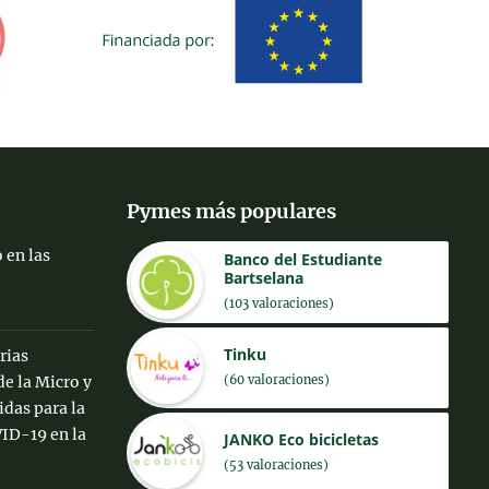
Pymes más populares
 en las
Banco del Estudiante
Bartselana
(103 valoraciones)
Tinku
rias
(60 valoraciones)
de la Micro y
das para la
ID-19 en la
JANKO Eco bicicletas
(53 valoraciones)