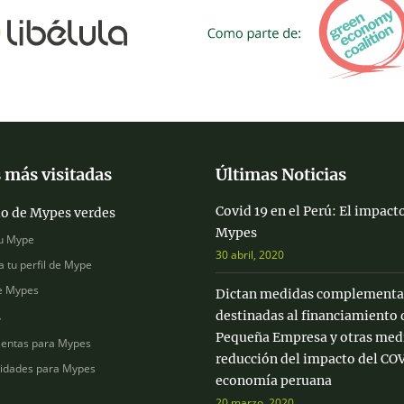
 más visitadas
Últimas Noticias
Covid 19 en el Perú: El impacto
io de Mypes verdes
Mypes
u Mype
30 abril, 2020
a tu perfil de Mype
e Mypes
Dictan medidas complementa
destinadas al financiamiento 
s
Pequeña Empresa y otras medi
entas para Mypes
reducción del impacto del COV
idades para Mypes
economía peruana
20 marzo, 2020