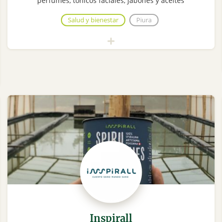
perfumes, tónicos faciales, jabones y aceites
Salud y bienestar
Piura
Inspirall