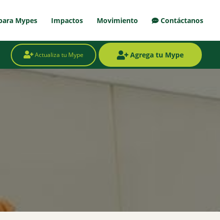
para Mypes
Impactos
Movimiento
Contáctanos
Agrega tu Mype
Actualiza tu Mype