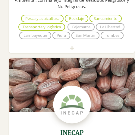
Ambiental, con manejo Integral de Residuos Peligrosos y
No Peligrosos.
Pesca y acuicultura
Reciclaje
Saneamiento
Transporte y logística
Cajamarca
La Libertad
Lambayeque
Piura
San Martín
Tumbes
INECAP