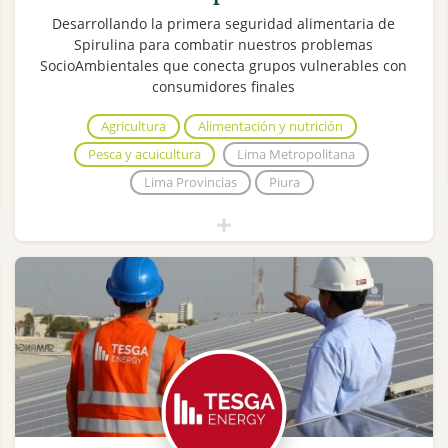
Desarrollando la primera seguridad alimentaria de
Spirulina para combatir nuestros problemas
SocioAmbientales que conecta grupos vulnerables con
consumidores finales
Agricultura
Alimentación y nutrición
Pesca y acuicultura
Lima Metropolitana
Lima Provincias
Piura