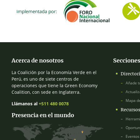
Acerca de nosotros
Secciones
La Coalición por la Economía Verde en el
Director
Perú, es uno de siete centros de
Añade t
operaciones que tiene la Green Economy
Coalition, con sede en Inglaterra.
Actualiz
Mapa d
Llámanos al
+511 480 0078
Recurso
Presencia en el mundo
Herrami
Oportun
Eventos