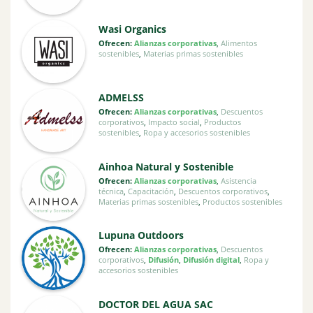
Wasi Organics
Ofrecen:
Alianzas corporativas
,
Alimentos
sostenibles
,
Materias primas sostenibles
ADMELSS
Ofrecen:
Alianzas corporativas
,
Descuentos
corporativos
,
Impacto social
,
Productos
sostenibles
,
Ropa y accesorios sostenibles
Ainhoa Natural y Sostenible
Ofrecen:
Alianzas corporativas
,
Asistencia
técnica
,
Capacitación
,
Descuentos corporativos
,
Materias primas sostenibles
,
Productos sostenibles
Lupuna Outdoors
Ofrecen:
Alianzas corporativas
,
Descuentos
corporativos
,
Difusión
,
Difusión digital
,
Ropa y
accesorios sostenibles
DOCTOR DEL AGUA SAC