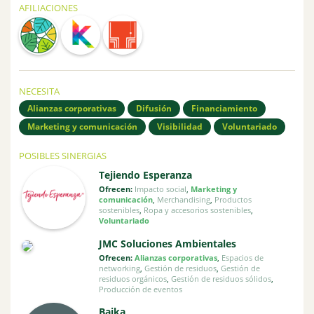
AFILIACIONES
NECESITA
Alianzas corporativas
Difusión
Financiamiento
Marketing y comunicación
Visibilidad
Voluntariado
POSIBLES SINERGIAS
Tejiendo Esperanza
Ofrecen:
Impacto social
,
Marketing y
comunicación
,
Merchandising
,
Productos
sostenibles
,
Ropa y accesorios sostenibles
,
Voluntariado
JMC Soluciones Ambientales
Ofrecen:
Alianzas corporativas
,
Espacios de
networking
,
Gestión de residuos
,
Gestión de
residuos orgánicos
,
Gestión de residuos sólidos
,
Producción de eventos
Baika