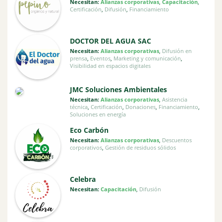
Necesitan:
Alianzas corporativas
,
Capacitación
,
Certificación
,
Difusión
,
Financiamiento
DOCTOR DEL AGUA SAC
Necesitan:
Alianzas corporativas
,
Difusión en
prensa
,
Eventos
,
Marketing y comunicación
,
Visibilidad en espacios digitales
JMC Soluciones Ambientales
Necesitan:
Alianzas corporativas
,
Asistencia
técnica
,
Certificación
,
Donaciones
,
Financiamiento
,
Soluciones en energía
Eco Carbón
Necesitan:
Alianzas corporativas
,
Descuentos
corporativos
,
Gestión de residuos sólidos
Celebra
Necesitan:
Capacitación
,
Difusión