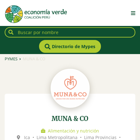
Directorio de Mypes
PYMES
MUNA & CO
MUNA & CO
Alimentación y nutrición
Ica
•
Lima Metropolitana
•
Lima Provincias
•