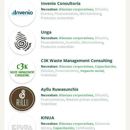
Invenio Consultoría
Necesitan:
Alianzas corporativas
,
Difusión
,
Eventos
,
Financiamiento
,
Merchandising
,
Productos sostenibles
Unga
Necesitan:
Alianzas corporativas
,
Difusión
,
Financiamiento
,
Inversión
,
Merchandising
,
Productos sostenibles
C3K Waste Management Consulting
Necesitan:
Alianzas corporativas
,
Capacitación
,
Difusión
,
Financiamiento
,
Impacto social
,
Visibilidad
Ayllu Ruwasunchis
Necesitan:
Alianzas corporativas
,
Difusión
,
Financiamiento
,
Materias primas sostenibles
,
Visibilidad
KINUA
Necesitan:
Alianzas corporativas
,
Asistencia
técnica
,
Capacitación
,
Certificación
,