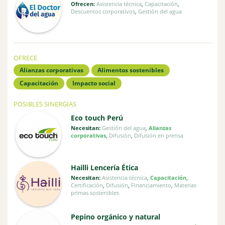
Ofrecen:
Asistencia técnica
,
Capacitación
,
Descuentos corporativos
,
Gestión del agua
OFRECE
Alianzas corporativas
Alimentos sostenibles
Capacitación
Impacto social
POSIBLES SINERGIAS
Eco touch Perú
Necesitan:
Gestión del agua
,
Alianzas
corporativas
,
Difusión
,
Difusión en prensa
Hailli Lencería Ética
Necesitan:
Asistencia técnica
,
Capacitación
,
Certificación
,
Difusión
,
Financiamiento
,
Materias
primas sostenibles
Pepino orgánico y natural