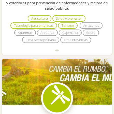
y exteriores para prevención de enfermedades y mejora de
salud pública.
Agricultura
Salud y bienestar
Tecnología para empresas
Turismo
Amazonas
Apurímac
Arequipa
Cajamarca
Cusco
Lima Metropolitana
Lima Provincias