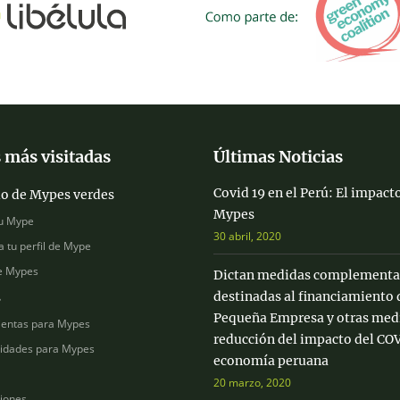
 más visitadas
Últimas Noticias
Covid 19 en el Perú: El impacto
io de Mypes verdes
Mypes
u Mype
30 abril, 2020
a tu perfil de Mype
e Mypes
Dictan medidas complementa
destinadas al financiamiento 
s
Pequeña Empresa y otras medi
entas para Mypes
reducción del impacto del COV
idades para Mypes
economía peruana
20 marzo, 2020
ciones