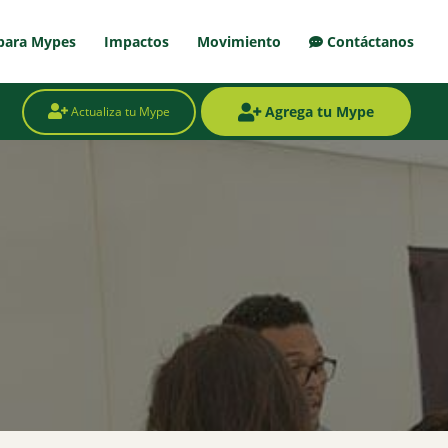
para Mypes
Impactos
Movimiento
Contáctanos
Agrega tu Mype
Actualiza tu Mype