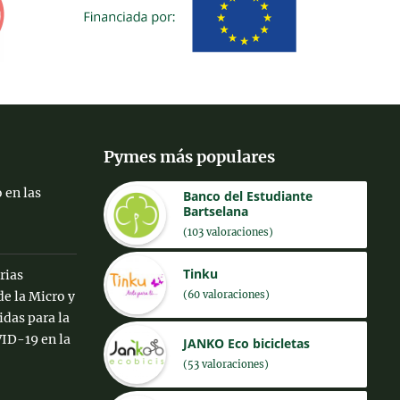
Pymes más populares
 en las
Banco del Estudiante
Bartselana
(103 valoraciones)
Tinku
rias
(60 valoraciones)
de la Micro y
das para la
ID-19 en la
JANKO Eco bicicletas
(53 valoraciones)