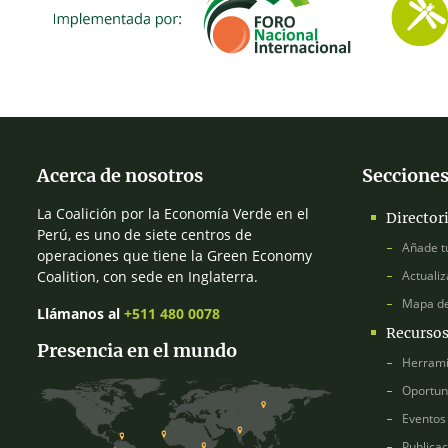
Acerca de nosotros
Secciones
La Coalición por la Economía Verde en el
Director
Perú, es uno de siete centros de
Añade t
operaciones que tiene la Green Economy
Coalition, con sede en Inglaterra.
Actualiz
Mapa d
Llámanos al
+511 480 0078
Recurso
Presencia en el mundo
Herrami
Oportun
Eventos
Publica