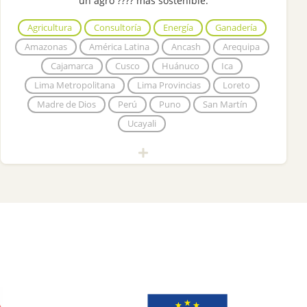
un agro ???? más sostenible.
Agricultura
Consultoría
Energía
Ganadería
Amazonas
América Latina
Ancash
Arequipa
Cajamarca
Cusco
Huánuco
Ica
Lima Metropolitana
Lima Provincias
Loreto
Madre de Dios
Perú
Puno
San Martín
Ucayali