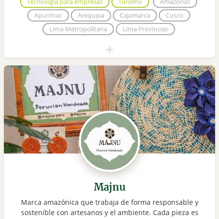
Tecnología para empresas
Turismo
Amazonas
Apurímac
Arequipa
Cajamarca
Cusco
Lima Metropolitana
Lima Provincias
Majnu
Marca amazónica que trabaja de forma responsable y
sostenible con artesanos y el ambiente. Cada pieza es