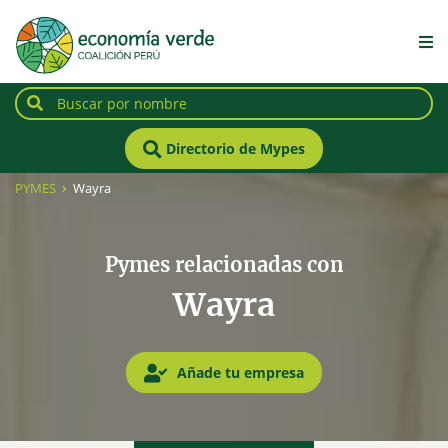
Directorio de Mypes
PYMES
Wayra
Pymes relacionadas con
Wayra
Añade tu empresa