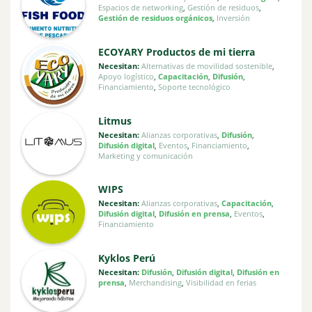
Espacios de networking
,
Gestión de residuos
,
Gestión de residuos orgánicos
,
Inversión
ECOYARY Productos de mi tierra
Necesitan:
Alternativas de movilidad sostenible
,
Apoyo logístico
,
Capacitación
,
Difusión
,
Financiamiento
,
Soporte tecnológico
Litmus
Necesitan:
Alianzas corporativas
,
Difusión
,
Difusión digital
,
Eventos
,
Financiamiento
,
Marketing y comunicación
WIPS
Necesitan:
Alianzas corporativas
,
Capacitación
,
Difusión digital
,
Difusión en prensa
,
Eventos
,
Financiamiento
Kyklos Perú
Necesitan:
Difusión
,
Difusión digital
,
Difusión en
prensa
,
Merchandising
,
Visibilidad en ferias