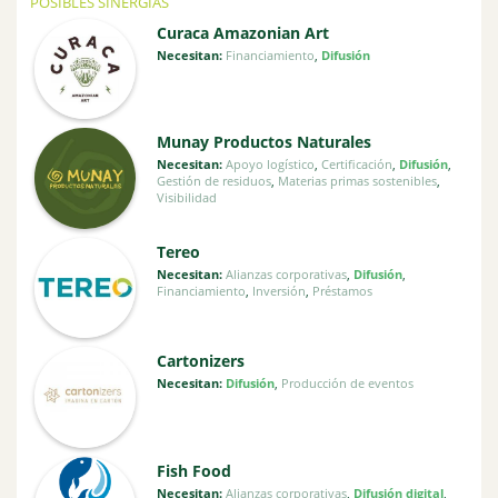
POSIBLES SINERGIAS
Curaca Amazonian Art
Necesitan:
Financiamiento
,
Difusión
Munay Productos Naturales
Necesitan:
Apoyo logístico
,
Certificación
,
Difusión
,
Gestión de residuos
,
Materias primas sostenibles
,
Visibilidad
Tereo
Necesitan:
Alianzas corporativas
,
Difusión
,
Financiamiento
,
Inversión
,
Préstamos
Cartonizers
Necesitan:
Difusión
,
Producción de eventos
Fish Food
Necesitan:
Alianzas corporativas
,
Difusión digital
,