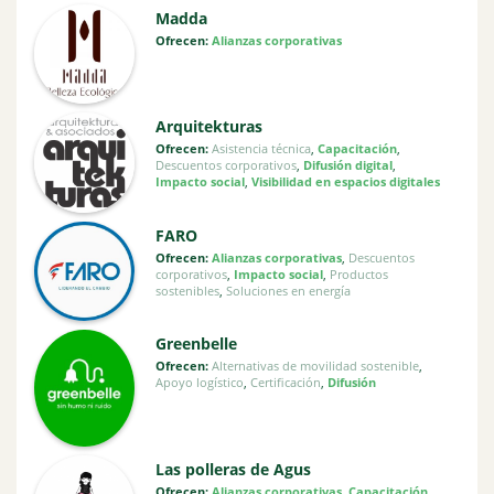
Madda
Ofrecen:
Alianzas corporativas
Arquitekturas
Ofrecen:
Asistencia técnica
,
Capacitación
,
Descuentos corporativos
,
Difusión digital
,
Impacto social
,
Visibilidad en espacios digitales
FARO
Ofrecen:
Alianzas corporativas
,
Descuentos
corporativos
,
Impacto social
,
Productos
sostenibles
,
Soluciones en energía
Greenbelle
Ofrecen:
Alternativas de movilidad sostenible
,
Apoyo logístico
,
Certificación
,
Difusión
Las polleras de Agus
Ofrecen:
Alianzas corporativas
,
Capacitación
,