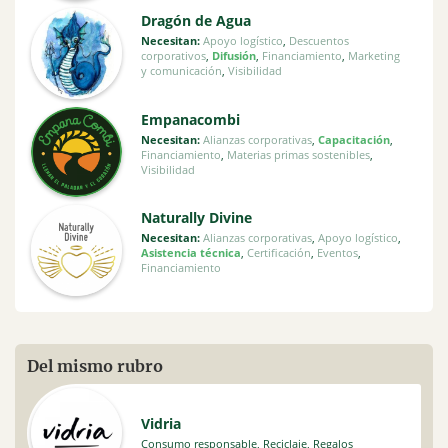
Dragón de Agua
Necesitan:
Apoyo logístico
,
Descuentos
corporativos
,
Difusión
,
Financiamiento
,
Marketing
y comunicación
,
Visibilidad
Empanacombi
Necesitan:
Alianzas corporativas
,
Capacitación
,
Financiamiento
,
Materias primas sostenibles
,
Visibilidad
Naturally Divine
Necesitan:
Alianzas corporativas
,
Apoyo logístico
,
Asistencia técnica
,
Certificación
,
Eventos
,
Financiamiento
Del mismo rubro
Vidria
Consumo responsable
,
Reciclaje
,
Regalos