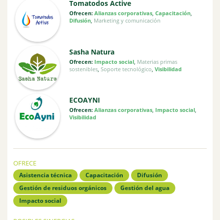
Tomatodos Active
Ofrecen:
Alianzas corporativas
,
Capacitación
,
Difusión
,
Marketing y comunicación
Sasha Natura
Ofrecen:
Impacto social
,
Materias primas
sostenibles
,
Soporte tecnológico
,
Visibilidad
ECOAYNI
Ofrecen:
Alianzas corporativas
,
Impacto social
,
Visibilidad
OFRECE
Asistencia técnica
Capacitación
Difusión
Gestión de residuos orgánicos
Gestión del agua
Impacto social