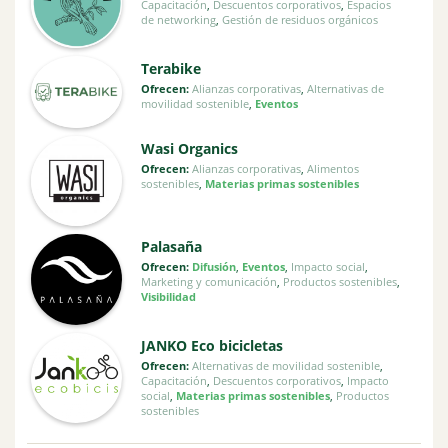
Capacitación
,
Descuentos corporativos
,
Espacios
de networking
,
Gestión de residuos orgánicos
Terabike
Ofrecen:
Alianzas corporativas
,
Alternativas de
movilidad sostenible
,
Eventos
Wasi Organics
Ofrecen:
Alianzas corporativas
,
Alimentos
sostenibles
,
Materias primas sostenibles
Palasaña
Ofrecen:
Difusión
,
Eventos
,
Impacto social
,
Marketing y comunicación
,
Productos sostenibles
,
Visibilidad
JANKO Eco bicicletas
Ofrecen:
Alternativas de movilidad sostenible
,
Capacitación
,
Descuentos corporativos
,
Impacto
social
,
Materias primas sostenibles
,
Productos
sostenibles