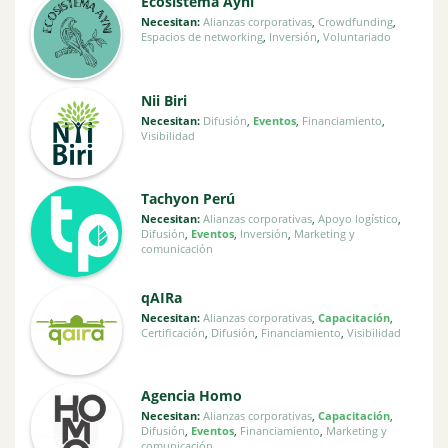
Ecosistema Ayni
Necesitan:
Alianzas corporativas
,
Crowdfunding
,
Espacios de networking
,
Inversión
,
Voluntariado
Nii Biri
Necesitan:
Difusión
,
Eventos
,
Financiamiento
,
Visibilidad
Tachyon Perú
Necesitan:
Alianzas corporativas
,
Apoyo logístico
,
Difusión
,
Eventos
,
Inversión
,
Marketing y
comunicación
qAIRa
Necesitan:
Alianzas corporativas
,
Capacitación
,
Certificación
,
Difusión
,
Financiamiento
,
Visibilidad
Agencia Homo
Necesitan:
Alianzas corporativas
,
Capacitación
,
Difusión
,
Eventos
,
Financiamiento
,
Marketing y
comunicación