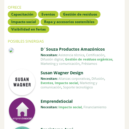
OFRECE
Capacitación
Eventos
Gestión de residuos
Impacto social
Ropa y accesorios sostenibles
Visibilidad en ferias
POSIBLES SINERGIAS
D´Souza Productos Amazónicos
Necesitan:
Asistencia técnica
,
Certificación
,
Difusión digital
,
Gestión de residuos orgánicos
,
Marketing y comunicación
,
Préstamos
Susan Wagner Design
Necesitan:
Alianzas corporativas
,
Difusión
,
Eventos
,
Impacto social
,
Marketing y
comunicación
,
Soporte tecnológico
EmprendeSocial
Necesitan:
Impacto social
,
Financiamiento