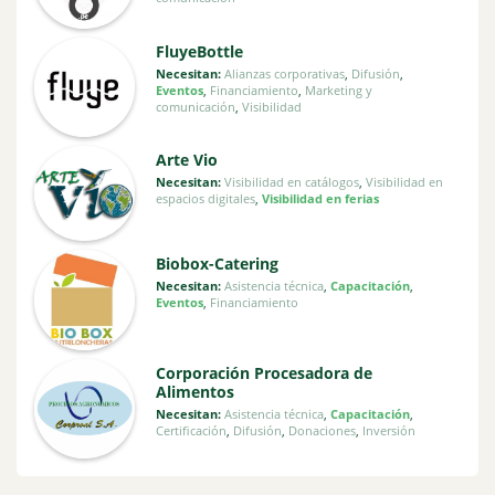
FluyeBottle
Necesitan:
Alianzas corporativas
,
Difusión
,
Eventos
,
Financiamiento
,
Marketing y
comunicación
,
Visibilidad
Arte Vio
Necesitan:
Visibilidad en catálogos
,
Visibilidad en
espacios digitales
,
Visibilidad en ferias
Biobox-Catering
Necesitan:
Asistencia técnica
,
Capacitación
,
Eventos
,
Financiamiento
Corporación Procesadora de
Alimentos
Necesitan:
Asistencia técnica
,
Capacitación
,
Certificación
,
Difusión
,
Donaciones
,
Inversión