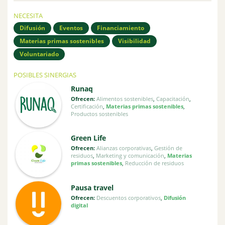
NECESITA
Difusión
Eventos
Financiamiento
Materias primas sostenibles
Visibilidad
Voluntariado
POSIBLES SINERGIAS
Runaq
Ofrecen:
Alimentos sostenibles
,
Capacitación
,
Certificación
,
Materias primas sostenibles
,
Productos sostenibles
Green Life
Ofrecen:
Alianzas corporativas
,
Gestión de
residuos
,
Marketing y comunicación
,
Materias
primas sostenibles
,
Reducción de residuos
Pausa travel
Ofrecen:
Descuentos corporativos
,
Difusión
digital