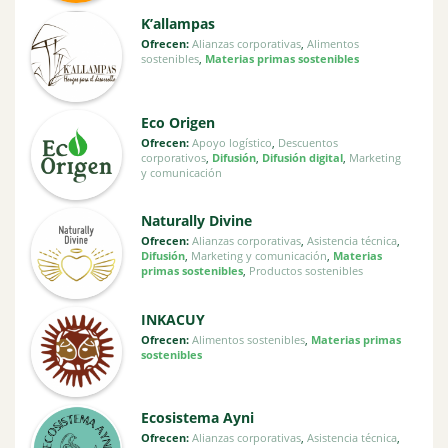
K’allampas
Ofrecen:
Alianzas corporativas
,
Alimentos
sostenibles
,
Materias primas sostenibles
Eco Origen
Ofrecen:
Apoyo logístico
,
Descuentos
corporativos
,
Difusión
,
Difusión digital
,
Marketing
y comunicación
Naturally Divine
Ofrecen:
Alianzas corporativas
,
Asistencia técnica
,
Difusión
,
Marketing y comunicación
,
Materias
primas sostenibles
,
Productos sostenibles
INKACUY
Ofrecen:
Alimentos sostenibles
,
Materias primas
sostenibles
Ecosistema Ayni
Ofrecen:
Alianzas corporativas
,
Asistencia técnica
,