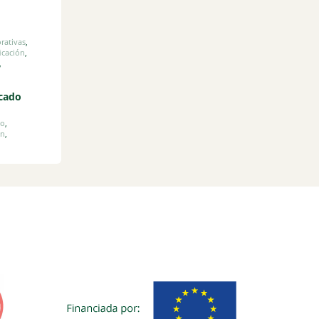
orativas
,
ficación
,
,
cado
to
,
ón
,