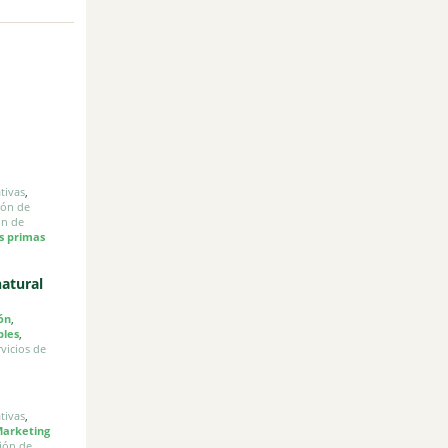
tivas
,
ión de
ón de
s primas
natural
ón
,
bles
,
rvicios de
tivas
,
arketing
ión de