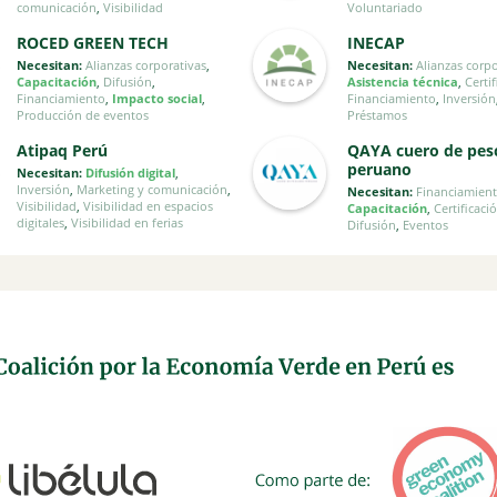
comunicación
,
Visibilidad
Voluntariado
ROCED GREEN TECH
INECAP
Necesitan:
Alianzas corporativas
,
Necesitan:
Alianzas corp
Capacitación
,
Difusión
,
Asistencia técnica
,
Certi
Financiamiento
,
Impacto social
,
Financiamiento
,
Inversión
Producción de eventos
Préstamos
Atipaq Perú
QAYA cuero de pes
peruano
Necesitan:
Difusión digital
,
Inversión
,
Marketing y comunicación
,
Necesitan:
Financiamien
Visibilidad
,
Visibilidad en espacios
Capacitación
,
Certificaci
digitales
,
Visibilidad en ferias
Difusión
,
Eventos