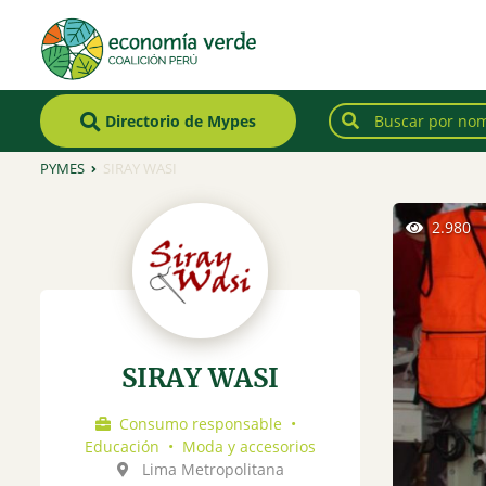
Directorio de Mypes
PYMES
SIRAY WASI
2.980
SIRAY WASI
Consumo responsable
•
Educación
•
Moda y accesorios
Lima Metropolitana