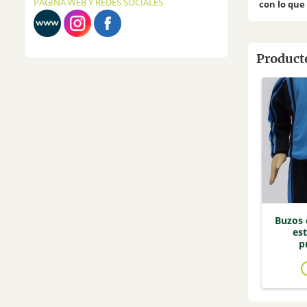
PÁGINA WEB Y REDES SOCIALES
con lo que
Producto
Buzos 
es
p