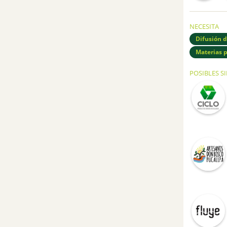
NECESITA
Difusión d
Materias 
POSIBLES S