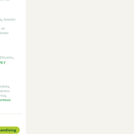
ca
,
Gestión
d en
ariado
Difusión
,
ng y
nibles
,
mentos
nica
,
primas
andising