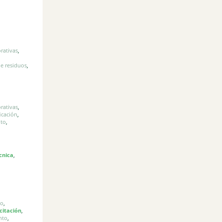
orativas
,
de residuos
,
orativas
,
ficación
,
nto
,
cnica
,
co
,
citación
,
nto
,