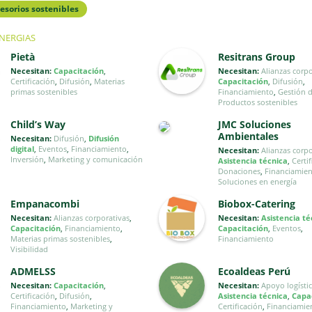
esorios sostenibles
INERGIAS
Pietà
Resitrans Group
Necesitan:
Capacitación
,
Necesitan:
Alianzas corp
Certificación
,
Difusión
,
Materias
Capacitación
,
Difusión
,
primas sostenibles
Financiamiento
,
Gestión 
Productos sostenibles
Child’s Way
JMC Soluciones
Ambientales
Necesitan:
Difusión
,
Difusión
digital
,
Eventos
,
Financiamiento
,
Necesitan:
Alianzas corp
Inversión
,
Marketing y comunicación
Asistencia técnica
,
Certi
Donaciones
,
Financiamie
Soluciones en energía
Empanacombi
Biobox-Catering
Necesitan:
Alianzas corporativas
,
Necesitan:
Asistencia té
Capacitación
,
Financiamiento
,
Capacitación
,
Eventos
,
Materias primas sostenibles
,
Financiamiento
Visibilidad
ADMELSS
Ecoaldeas Perú
Necesitan:
Capacitación
,
Necesitan:
Apoyo logísti
Certificación
,
Difusión
,
Asistencia técnica
,
Capa
Financiamiento
,
Marketing y
Certificación
,
Financiamie