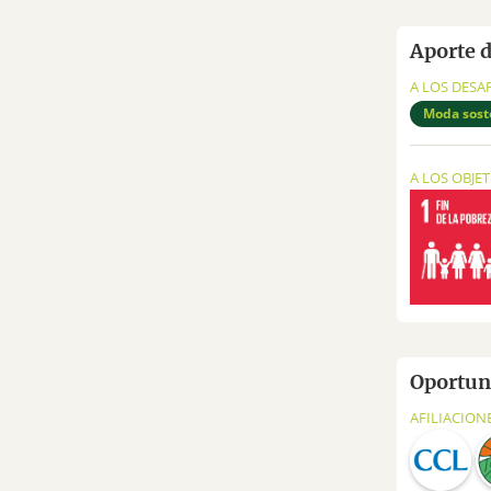
Aporte 
A LOS DESA
Moda sost
A LOS OBJE
Oportuni
AFILIACION