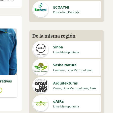
ECOAYNI
Educación
,
Reciclaje
De la misma región
Sinba
Lima Metropolitana
Sasha Natura
Huánuco
,
Lima Metropolitana
rativas
Arquitekturas
Cusco
,
Lima Metropolitana
,
Perú
qAIRa
Lima Metropolitana