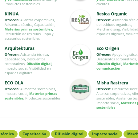
Productos sostenibles
eventos
KINUA
Resica Organic
Ofrecen:
Alianzas corporativas
,
Ofrecen:
Asistencia técni
Asistencia técnica
,
Capacitación
,
de residuos orgánicos
,
Materias primas sostenibles
,
Merchandising
,
Visibilida
Reducción de residuos
,
Ropa y
espacios digitales
,
Volunt
accesorios sostenibles
Arquitekturas
Eco Origen
Ofrecen:
Asistencia técnica
,
Ofrecen:
Apoyo logístico
,
Capacitación
,
Descuentos
Descuentos corporativos
,
corporativos
,
Difusión digital
,
Difusión digital
,
Marketi
Impacto social
,
Visibilidad en
comunicación
espacios digitales
ECO OLA
Misha Rastrera
Ofrecen:
Alimentos sostenibles
,
Ofrecen:
Productos soste
Impacto social
,
Materias primas
Alianzas corporativas
,
Ali
sostenibles
,
Productos sostenibles
sostenibles
,
Asistencia téc
Impacto social
,
Materias 
sostenibles
 técnica
Capacitación
Difusión digital
Impacto social
Merch