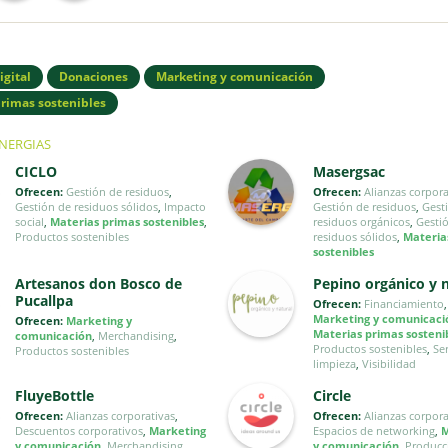
igital
Donaciones
Marketing y comunicación
primas sostenibles
INERGIAS
CICLO
Masergsac
Ofrecen:
Gestión de residuos
,
Ofrecen:
Alianzas corpora
Gestión de residuos sólidos
,
Impacto
Gestión de residuos
,
Gest
social
,
Materias primas sostenibles
,
residuos orgánicos
,
Gesti
Productos sostenibles
residuos sólidos
,
Materia
sostenibles
Artesanos don Bosco de
Pepino orgánico y 
Pucallpa
Ofrecen:
Financiamiento
,
Marketing y comunicaci
Ofrecen:
Marketing y
Materias primas sosteni
comunicación
,
Merchandising
,
Productos sostenibles
,
Se
Productos sostenibles
limpieza
,
Visibilidad
FluyeBottle
Circle
Ofrecen:
Alianzas corporativas
,
Ofrecen:
Alianzas corpora
Descuentos corporativos
,
Marketing
Espacios de networking
,
M
y comunicación
,
Merchandising
,
y comunicación
,
Producc