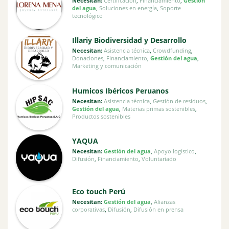
Necesitan:
Certificación
,
Financiamiento
,
Gestión
del agua
,
Soluciones en energía
,
Soporte
tecnológico
Illariy Biodiversidad y Desarrollo
Necesitan:
Asistencia técnica
,
Crowdfunding
,
Donaciones
,
Financiamiento
,
Gestión del agua
,
Marketing y comunicación
Humicos Ibéricos Peruanos
Necesitan:
Asistencia técnica
,
Gestión de residuos
,
Gestión del agua
,
Materias primas sostenibles
,
Productos sostenibles
YAQUA
Necesitan:
Gestión del agua
,
Apoyo logístico
,
Difusión
,
Financiamiento
,
Voluntariado
Eco touch Perú
Necesitan:
Gestión del agua
,
Alianzas
corporativas
,
Difusión
,
Difusión en prensa