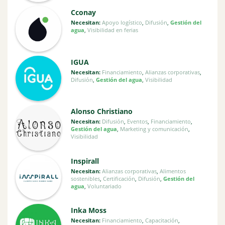
Cconay
Necesitan:
Apoyo logístico
,
Difusión
,
Gestión del
agua
,
Visibilidad en ferias
IGUA
Necesitan:
Financiamiento
,
Alianzas corporativas
,
Difusión
,
Gestión del agua
,
Visibilidad
Alonso Christiano
Necesitan:
Difusión
,
Eventos
,
Financiamiento
,
Gestión del agua
,
Marketing y comunicación
,
Visibilidad
Inspirall
Necesitan:
Alianzas corporativas
,
Alimentos
sostenibles
,
Certificación
,
Difusión
,
Gestión del
agua
,
Voluntariado
Inka Moss
Necesitan:
Financiamiento
,
Capacitación
,