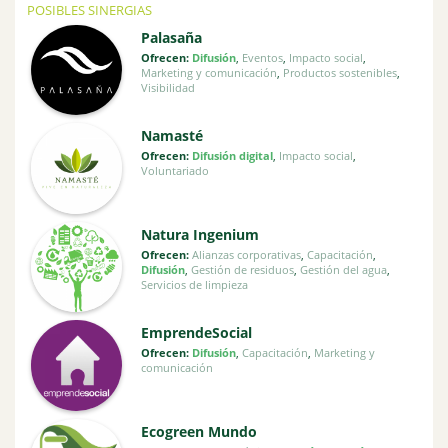
POSIBLES SINERGIAS
Palasaña
Ofrecen:
Difusión
,
Eventos
,
Impacto social
,
Marketing y comunicación
,
Productos sostenibles
,
Visibilidad
Namasté
Ofrecen:
Difusión digital
,
Impacto social
,
Voluntariado
Natura Ingenium
Ofrecen:
Alianzas corporativas
,
Capacitación
,
Difusión
,
Gestión de residuos
,
Gestión del agua
,
Servicios de limpieza
EmprendeSocial
Ofrecen:
Difusión
,
Capacitación
,
Marketing y
comunicación
Ecogreen Mundo