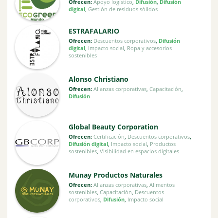
Ofrecen:
Apoyo logístico
,
Difusión
,
Difusión
digital
,
Gestión de residuos sólidos
ESTRAFALARIO
Ofrecen:
Descuentos corporativos
,
Difusión
digital
,
Impacto social
,
Ropa y accesorios
sostenibles
Alonso Christiano
Ofrecen:
Alianzas corporativas
,
Capacitación
,
Difusión
Global Beauty Corporation
Ofrecen:
Certificación
,
Descuentos corporativos
,
Difusión digital
,
Impacto social
,
Productos
sostenibles
,
Visibilidad en espacios digitales
Munay Productos Naturales
Ofrecen:
Alianzas corporativas
,
Alimentos
sostenibles
,
Capacitación
,
Descuentos
corporativos
,
Difusión
,
Impacto social