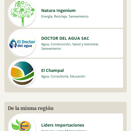
Natura Ingenium
Energía
,
Reciclaje
,
Saneamiento
DOCTOR DEL AGUA SAC
Agua
,
Construcción
,
Salud y bienestar
,
Saneamiento
El Champal
Agua
,
Consultoría
,
Educación
De la misma región
Liders Importaciones
Arequipa
,
Lima Metropolitana