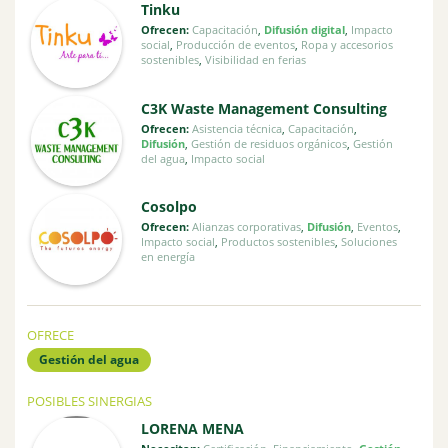
Tinku
Ofrecen:
Capacitación
,
Difusión digital
,
Impacto
social
,
Producción de eventos
,
Ropa y accesorios
sostenibles
,
Visibilidad en ferias
C3K Waste Management Consulting
Ofrecen:
Asistencia técnica
,
Capacitación
,
Difusión
,
Gestión de residuos orgánicos
,
Gestión
del agua
,
Impacto social
Cosolpo
Ofrecen:
Alianzas corporativas
,
Difusión
,
Eventos
,
Impacto social
,
Productos sostenibles
,
Soluciones
en energía
OFRECE
Gestión del agua
POSIBLES SINERGIAS
LORENA MENA