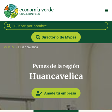
Directorio de Mypes
PYMES
Huancavelica
Pymes de la región
Huancavelica
Añade tu empresa