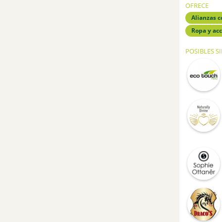
OFRECE
Alianzas c
Ropa y acc
POSIBLES S