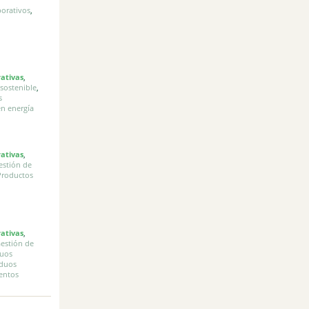
orativos
,
rativas
,
 sostenible
,
s
en energía
rativas
,
estión de
Productos
rativas
,
estión de
duos
iduos
entos