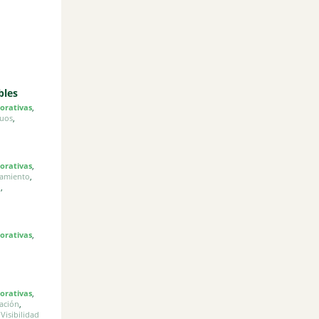
bles
porativas
,
duos
,
porativas
,
iamiento
,
n
,
porativas
,
porativas
,
ación
,
,
Visibilidad