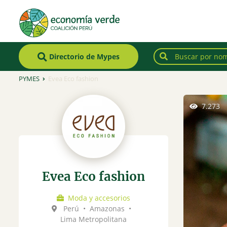
Directorio de Mypes
PYMES
Evea Eco fashion
7.273
Evea Eco fashion
Moda y accesorios
Perú
•
Amazonas
•
Lima Metropolitana