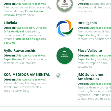
Ofrecen:
Alianzas corporativas
,
Ofrecen:
Descuentos corp
Alternativas de movilidad sostenible
,
Impacto social
,
Productos
Calidad del aire
,
Capacitación
,
sostenibles
Difusión
,
Impacto social
Libélula
Intelligenio
Ofrecen:
Capacitación
,
Difusión
,
Ofrecen:
Alianzas corpo
Difusión digital
,
Marketing y
Alternativas de movilidad
comunicación
,
Producción de
Capacitación
,
Descuento
eventos
,
Visibilidad en espacios
corporativos
,
Soluciones 
digitales
Ayllu Ruwasunchis
Plaza Vallecito
Ofrecen:
Alianzas corporativas
,
Ofrecen:
Alianzas corpo
Capacitación
,
Ropa y accesorios
Capacitación
,
Eventos
,
G
sostenibles
,
Voluntariado
residuos
,
Impacto social
,
sostenibles
KON MEDIDOR AMBIENTAL
JMC Soluciones
Ambientales
Ofrecen:
Alianzas corporativas
,
Calidad del aire
,
Eventos
,
Impacto
Ofrecen:
Alianzas corpo
social
,
Productos sostenibles
,
Espacios de networking
,
G
Soporte tecnológico
residuos
,
Gestión de resi
orgánicos
,
Gestión de res
sólidos
,
Producción de ev