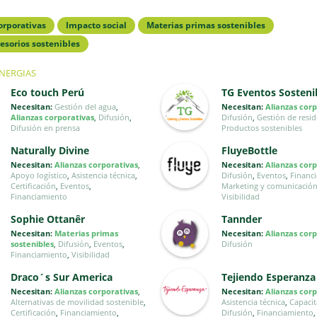
orporativas
Impacto social
Materias primas sostenibles
esorios sostenibles
INERGIAS
Eco touch Perú
TG Eventos Sosteni
Necesitan:
Gestión del agua
,
Necesitan:
Alianzas cor
Alianzas corporativas
,
Difusión
,
Difusión
,
Gestión de resi
Difusión en prensa
Productos sostenibles
Naturally Divine
FluyeBottle
Necesitan:
Alianzas corporativas
,
Necesitan:
Alianzas cor
Apoyo logístico
,
Asistencia técnica
,
Difusión
,
Eventos
,
Financ
Certificación
,
Eventos
,
Marketing y comunicació
Financiamiento
Visibilidad
Sophie Ottanêr
Tannder
Necesitan:
Materias primas
Necesitan:
Alianzas cor
sostenibles
,
Difusión
,
Eventos
,
Difusión
Financiamiento
,
Visibilidad
Draco´s Sur America
Tejiendo Esperanza
Necesitan:
Alianzas corporativas
,
Necesitan:
Alianzas cor
Alternativas de movilidad sostenible
,
Asistencia técnica
,
Capacit
Certificación
,
Financiamiento
,
Difusión
,
Financiamiento