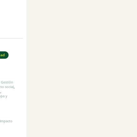
dad
,
Gestión
to social
,
n
,
opa y
Impacto