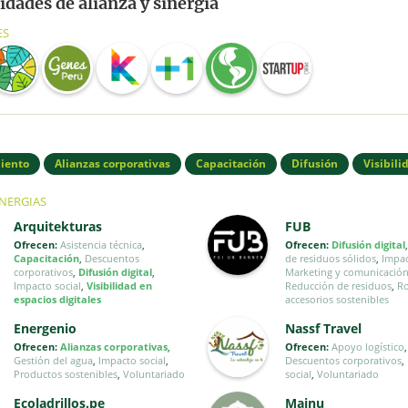
dades de alianza y sinergia
ES
iento
Alianzas corporativas
Capacitación
Difusión
Visibili
INERGIAS
Arquitekturas
FUB
Ofrecen:
Asistencia técnica
,
Ofrecen:
Difusión digital
Capacitación
,
Descuentos
de residuos sólidos
,
Impac
corporativos
,
Difusión digital
,
Marketing y comunicació
Impacto social
,
Visibilidad en
Reducción de residuos
,
R
espacios digitales
accesorios sostenibles
Energenio
Nassf Travel
Ofrecen:
Alianzas corporativas
,
Ofrecen:
Apoyo logístico
,
Gestión del agua
,
Impacto social
,
Descuentos corporativos
,
Productos sostenibles
,
Voluntariado
social
,
Voluntariado
Ecoladrillos.pe
Majnu