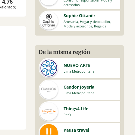
Consumo responsable
,
Moda y
4,76
accesorios
valorado)
Sophie Ottanêr
Artesanía
,
Hogar y decoración
,
Moda y accesorios
,
Regalos
De la misma región
NUEVO ARTE
Lima Metropolitana
Candor Joyería
Lima Metropolitana
Things4.Life
Perú
Pausa travel