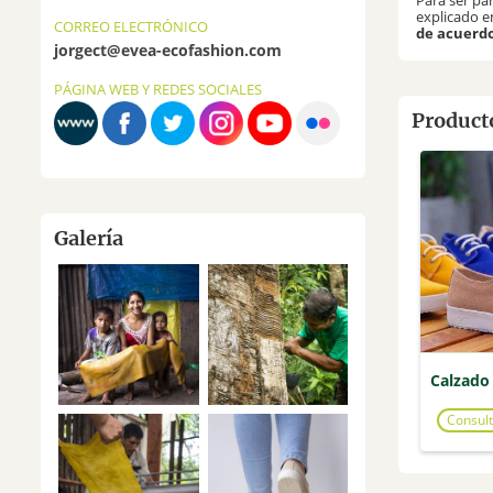
Para ser par
explicado e
CORREO ELECTRÓNICO
de acuerdo
jorgect@evea-ecofashion.com
PÁGINA WEB Y REDES SOCIALES
Producto
Galería
Calzado
Consult