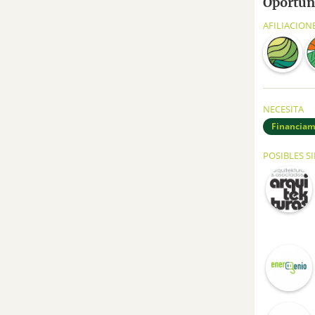
Oportuni
AFILIACION
NECESITA
Financiam
POSIBLES S