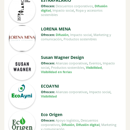
ESTRAFALARIO
Ofrecen:
Descuentos corporativos
,
Difusión
digital
,
Impacto social
,
Ropa y accesorios
sostenibles
LORENA MENA
Ofrecen:
Difusión
,
Impacto social
,
Marketing y
comunicación
,
Productos sostenibles
Susan Wagner Design
Ofrecen:
Alianzas corporativas
,
Eventos
,
Impacto
social
,
Productos sostenibles
,
Visibilidad
,
Visibilidad en ferias
ECOAYNI
Ofrecen:
Alianzas corporativas
,
Impacto social
,
Visibilidad
Eco Origen
Ofrecen:
Apoyo logístico
,
Descuentos
corporativos
,
Difusión
,
Difusión digital
,
Marketing
y comunicación