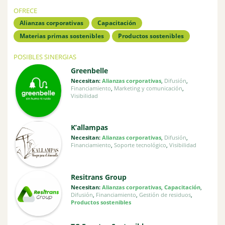
OFRECE
Alianzas corporativas
Capacitación
Materias primas sostenibles
Productos sostenibles
POSIBLES SINERGIAS
Greenbelle
Necesitan:
Alianzas corporativas
,
Difusión
,
Financiamiento
,
Marketing y comunicación
,
Visibilidad
K’allampas
Necesitan:
Alianzas corporativas
,
Difusión
,
Financiamiento
,
Soporte tecnológico
,
Visibilidad
Resitrans Group
Necesitan:
Alianzas corporativas
,
Capacitación
,
Difusión
,
Financiamiento
,
Gestión de residuos
,
Productos sostenibles