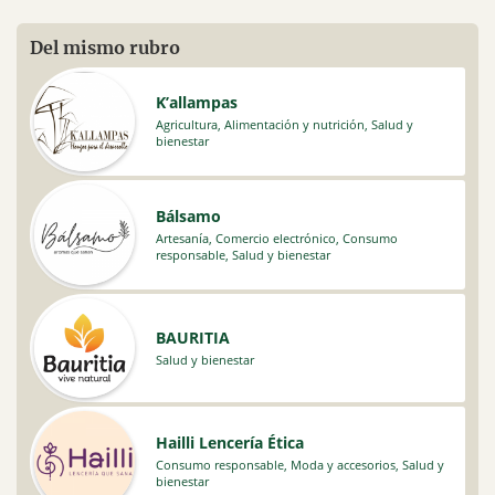
Del mismo rubro
K’allampas
Agricultura
,
Alimentación y nutrición
,
Salud y
bienestar
Bálsamo
Artesanía
,
Comercio electrónico
,
Consumo
responsable
,
Salud y bienestar
BAURITIA
Salud y bienestar
Hailli Lencería Ética
Consumo responsable
,
Moda y accesorios
,
Salud y
bienestar