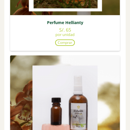
Perfume Hellianty
S/. 65
por unidad
Comprar