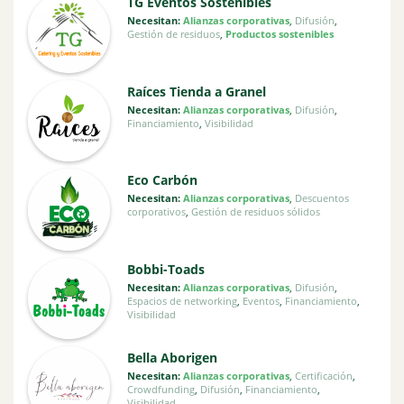
TG Eventos Sostenibles
Necesitan:
Alianzas corporativas
,
Difusión
,
Gestión de residuos
,
Productos sostenibles
Raíces Tienda a Granel
Necesitan:
Alianzas corporativas
,
Difusión
,
Financiamiento
,
Visibilidad
Eco Carbón
Necesitan:
Alianzas corporativas
,
Descuentos
corporativos
,
Gestión de residuos sólidos
Bobbi-Toads
Necesitan:
Alianzas corporativas
,
Difusión
,
Espacios de networking
,
Eventos
,
Financiamiento
,
Visibilidad
Bella Aborigen
Necesitan:
Alianzas corporativas
,
Certificación
,
Crowdfunding
,
Difusión
,
Financiamiento
,
Visibilidad