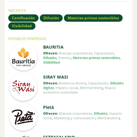
NECESITA
Certificación
Difusión
Materias primas sostenibles
Visibilidad
POSIBLES SINERGIAS
BAURITIA
Ofrecen:
Alianzas corporativas
,
Capacitación
,
Difusión
,
Eventos
,
Materias primas sostenibles
,
Visibilidad
SIRAY WASI
Ofrecen:
Asistencia técnica
,
Capacitación
,
Difusión
digital
,
Impacto social
,
Merchandising
,
Ropa y
accesorios sostenibles
Pietà
Ofrecen:
Alianzas corporativas
,
Difusión
,
Impacto
social
,
Marketing y comunicación
,
Merchandising