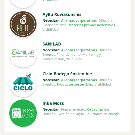
Ayllu Ruwasunchis
Necesitan:
Alianzas corporativas
,
Difusión
,
Financiamiento
,
Materias primas sostenibles
,
Visibilidad
SANILAB
Necesitan:
Alianzas corporativas
,
Difusión
,
Eventos
,
Financiamiento
,
Marketing y
comunicación
,
Visibilidad
Ciclo Bodega Sostenible
Necesitan:
Alianzas corporativas
,
Difusión
,
Eventos
,
Productos sostenibles
,
Visibilidad
Inka Moss
Necesitan:
Financiamiento
,
Capacitación
,
Difusión
,
Gestión del agua
,
Soluciones en energía