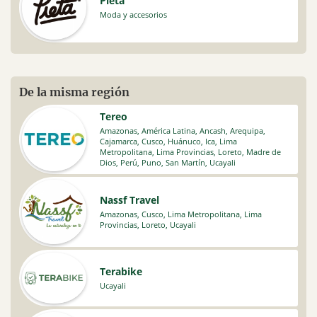
Pietà
Moda y accesorios
De la misma región
Tereo
Amazonas
,
América Latina
,
Ancash
,
Arequipa
,
Cajamarca
,
Cusco
,
Huánuco
,
Ica
,
Lima
Metropolitana
,
Lima Provincias
,
Loreto
,
Madre de
Dios
,
Perú
,
Puno
,
San Martín
,
Ucayali
Nassf Travel
Amazonas
,
Cusco
,
Lima Metropolitana
,
Lima
Provincias
,
Loreto
,
Ucayali
Terabike
Ucayali