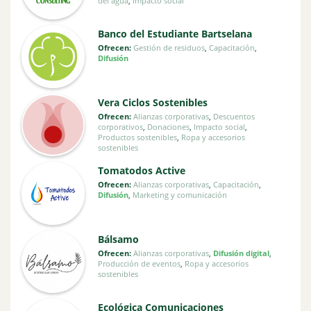
del agua
,
Impacto social
Banco del Estudiante Bartselana
Ofrecen:
Gestión de residuos
,
Capacitación
,
Difusión
Vera Ciclos Sostenibles
Ofrecen:
Alianzas corporativas
,
Descuentos
corporativos
,
Donaciones
,
Impacto social
,
Productos sostenibles
,
Ropa y accesorios
sostenibles
Tomatodos Active
Ofrecen:
Alianzas corporativas
,
Capacitación
,
Difusión
,
Marketing y comunicación
Bálsamo
Ofrecen:
Alianzas corporativas
,
Difusión digital
,
Producción de eventos
,
Ropa y accesorios
sostenibles
Ecológica Comunicaciones