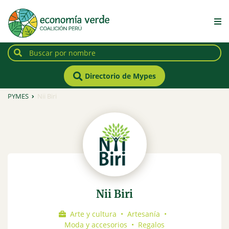
Directorio de Mypes
PYMES
Nii Biri
Nii Biri
Arte y cultura
•
Artesanía
•
Moda y accesorios
•
Regalos