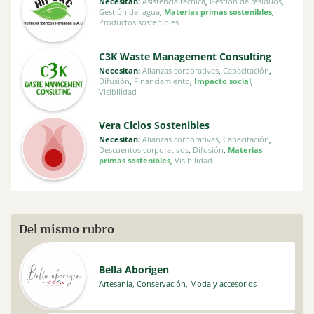
Necesitan:
Asistencia técnica
,
Gestión de residuos
,
Gestión del agua
,
Materias primas sostenibles
,
Productos sostenibles
C3K Waste Management Consulting
Necesitan:
Alianzas corporativas
,
Capacitación
,
Difusión
,
Financiamiento
,
Impacto social
,
Visibilidad
Vera Ciclos Sostenibles
Necesitan:
Alianzas corporativas
,
Capacitación
,
Descuentos corporativos
,
Difusión
,
Materias
primas sostenibles
,
Visibilidad
Del mismo rubro
Bella Aborigen
Artesanía
,
Conservación
,
Moda y accesorios