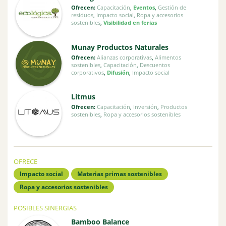
Ofrecen:
Capacitación
,
Eventos
,
Gestión de
residuos
,
Impacto social
,
Ropa y accesorios
sostenibles
,
Visibilidad en ferias
Munay Productos Naturales
Ofrecen:
Alianzas corporativas
,
Alimentos
sostenibles
,
Capacitación
,
Descuentos
corporativos
,
Difusión
,
Impacto social
Litmus
Ofrecen:
Capacitación
,
Inversión
,
Productos
sostenibles
,
Ropa y accesorios sostenibles
OFRECE
Impacto social
Materias primas sostenibles
Ropa y accesorios sostenibles
POSIBLES SINERGIAS
Bamboo Balance