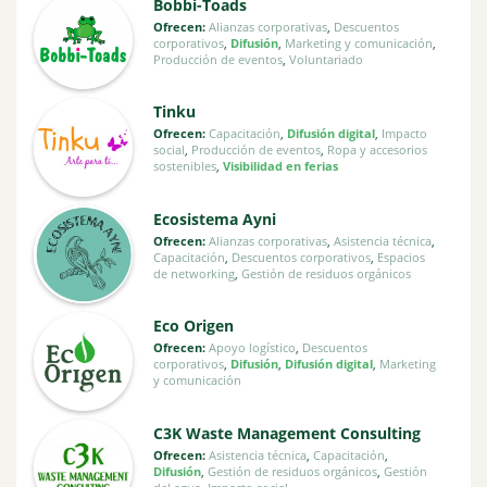
Bobbi-Toads
Ofrecen:
Alianzas corporativas
,
Descuentos
corporativos
,
Difusión
,
Marketing y comunicación
,
Producción de eventos
,
Voluntariado
Tinku
Ofrecen:
Capacitación
,
Difusión digital
,
Impacto
social
,
Producción de eventos
,
Ropa y accesorios
sostenibles
,
Visibilidad en ferias
Ecosistema Ayni
Ofrecen:
Alianzas corporativas
,
Asistencia técnica
,
Capacitación
,
Descuentos corporativos
,
Espacios
de networking
,
Gestión de residuos orgánicos
Eco Origen
Ofrecen:
Apoyo logístico
,
Descuentos
corporativos
,
Difusión
,
Difusión digital
,
Marketing
y comunicación
C3K Waste Management Consulting
Ofrecen:
Asistencia técnica
,
Capacitación
,
Difusión
,
Gestión de residuos orgánicos
,
Gestión