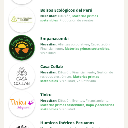
Bolsos Ecológicos del Perú
Necesitan:
Difusión
,
Materias primas
sostenibles
,
Producción de eventos
Empanacombi
Necesitan:
Alianzas corporativas
,
Capacitación
,
Financiamiento
,
Materias primas sostenibles
,
Visibilidad
Casa Collab
Necesitan:
Difusión
,
Financiamiento
,
Gestión de
residuos electrónicos
,
Materias primas
sostenibles
,
Visibilidad
,
Voluntariado
Tinku
Necesitan:
Difusión
,
Eventos
,
Financiamiento
,
Materias primas sostenibles
,
Ropa y accesorios
sostenibles
,
Visibilidad
Humicos Ibéricos Peruanos