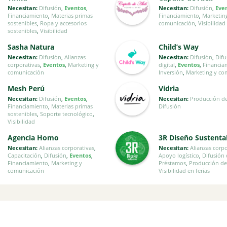
Necesitan:
Difusión
,
Eventos
,
Necesitan:
Difusión
,
Eve
Financiamiento
,
Materias primas
Financiamiento
,
Marketin
sostenibles
,
Ropa y accesorios
comunicación
,
Visibilidad
sostenibles
,
Visibilidad
Sasha Natura
Child’s Way
Necesitan:
Difusión
,
Alianzas
Necesitan:
Difusión
,
Difu
corporativas
,
Eventos
,
Marketing y
digital
,
Eventos
,
Financia
comunicación
Inversión
,
Marketing y co
Mesh Perú
Vidria
Necesitan:
Difusión
,
Eventos
,
Necesitan:
Producción d
Financiamiento
,
Materias primas
Difusión
sostenibles
,
Soporte tecnológico
,
Visibilidad
Agencia Homo
3R Diseño Sustenta
Necesitan:
Alianzas corporativas
,
Necesitan:
Alianzas corp
Capacitación
,
Difusión
,
Eventos
,
Apoyo logístico
,
Difusión 
Financiamiento
,
Marketing y
Préstamos
,
Producción de
comunicación
Visibilidad en ferias