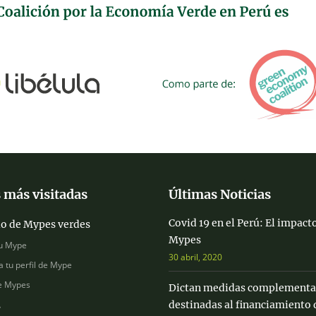
 más visitadas
Últimas Noticias
Covid 19 en el Perú: El impacto
io de Mypes verdes
Mypes
u Mype
30 abril, 2020
a tu perfil de Mype
e Mypes
Dictan medidas complementa
destinadas al financiamiento 
s