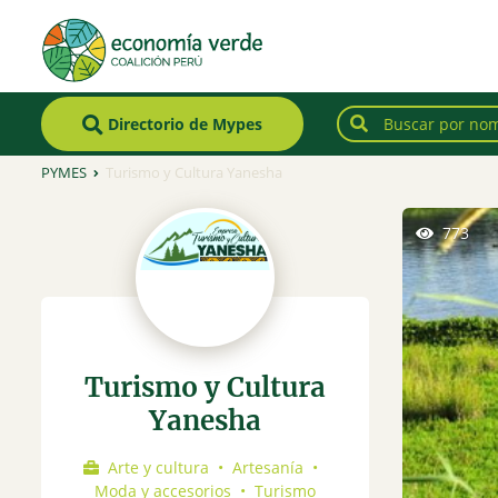
Directorio de Mypes
PYMES
Turismo y Cultura Yanesha
773
Turismo y Cultura
Yanesha
Arte y cultura
•
Artesanía
•
Moda y accesorios
•
Turismo