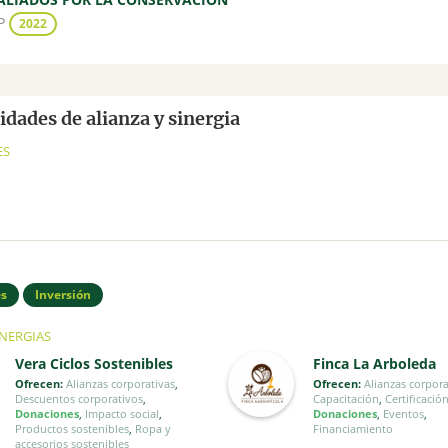
P
2022
dades de alianza y sinergia
ES
es
Inversión
INERGIAS
Vera Ciclos Sostenibles
Finca La Arboleda
Ofrecen:
Alianzas corporativas
,
Ofrecen:
Alianzas corpora
Descuentos corporativos
,
Capacitación
,
Certificació
Donaciones
,
Impacto social
,
Donaciones
,
Eventos
,
Productos sostenibles
,
Ropa y
Financiamiento
accesorios sostenibles