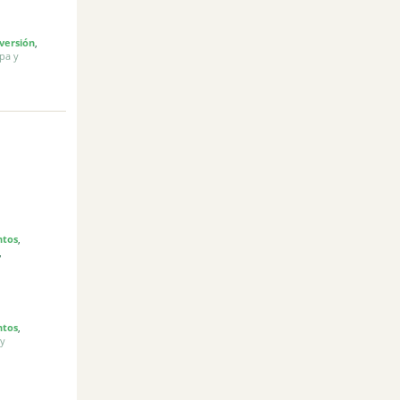
versión
,
pa y
ntos
,
,
ntos
,
 y