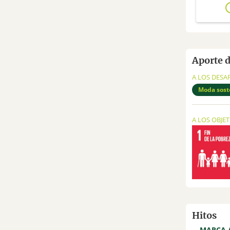
Aporte 
A LOS DESA
Moda sost
A LOS OBJE
Hitos
MARCA 