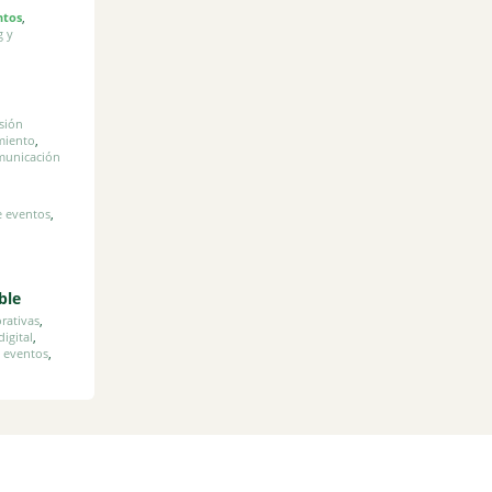
ntos
,
g y
sión
miento
,
municación
e eventos
,
ble
orativas
,
digital
,
 eventos
,