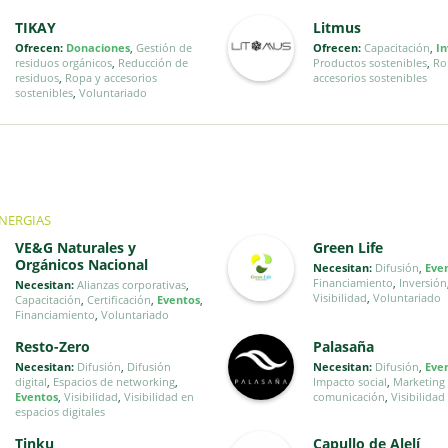
TIKAY
Litmus
Ofrecen:
Donaciones
,
Gestión de
Ofrecen:
Capacitación
,
In
residuos orgánicos
,
Reducción de
Productos sostenibles
,
Ro
residuos
,
Ropa y accesorios
accesorios sostenibles
sostenibles
,
Voluntariado
INERGIAS
VE&G Naturales y
Green Life
Orgánicos Nacional
Necesitan:
Difusión
,
Eve
Financiamiento
,
Inversión
Necesitan:
Alianzas corporativas
,
Visibilidad
,
Voluntariado
Capacitación
,
Certificación
,
Eventos
,
Financiamiento
,
Voluntariado
Resto-Zero
Palasaña
Necesitan:
Difusión
,
Difusión
Necesitan:
Difusión
,
Eve
digital
,
Espacios de networking
,
Impacto social
,
Marketing
Eventos
,
Visibilidad
,
Visibilidad en
comunicación
,
Visibilidad
espacios digitales
Tinku
Capullo de Alelí