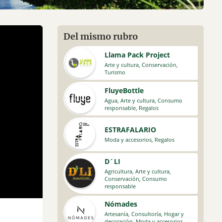
Del mismo rubro
Llama Pack Project
Arte y cultura
,
Conservación
,
Turismo
FluyeBottle
Agua
,
Arte y cultura
,
Consumo
responsable
,
Regalos
ESTRAFALARIO
Moda y accesorios
,
Regalos
D´LI
Agricultura
,
Arte y cultura
,
Conservación
,
Consumo
responsable
Nómades
Artesanía
,
Consultoría
,
Hogar y
decoración
,
Moda y accesorios