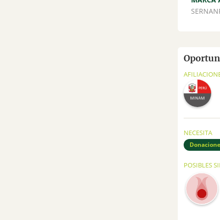
SERNAN
Oportuni
AFILIACION
NECESITA
Donacion
POSIBLES S