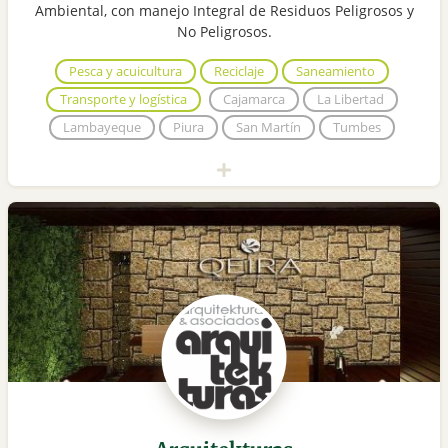
Ambiental, con manejo Integral de Residuos Peligrosos y
No Peligrosos.
Pesca y acuicultura
Reciclaje
Saneamiento
Transporte y logística
Cajamarca
La Libertad
Lambayeque
Piura
San Martín
Tumbes