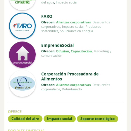
del agua
,
Impacto social
FARO
Ofrecen:
Alianzas corporativas
,
Descuentos
corporativos
,
Impacto social
,
Productos
sostenibles
,
Soluciones en energía
EmprendeSocial
Ofrecen:
Difusión
,
Capacitación
,
Marketing y
comunicación
Corporación Procesadora de
Alimentos
Ofrecen:
Alianzas corporativas
,
Descuentos
corporativos
,
Voluntariado
OFRECE
Calidad del aire
Impacto social
Soporte tecnológico
POSIBLES SINERGIAS