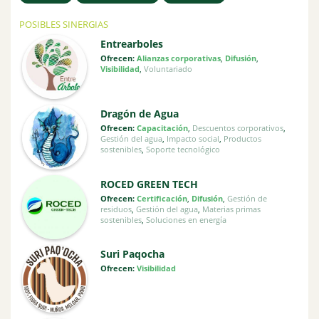
POSIBLES SINERGIAS
Entrearboles
Ofrecen:
Alianzas corporativas
,
Difusión
,
Visibilidad
,
Voluntariado
Dragón de Agua
Ofrecen:
Capacitación
,
Descuentos corporativos
,
Gestión del agua
,
Impacto social
,
Productos
sostenibles
,
Soporte tecnológico
ROCED GREEN TECH
Ofrecen:
Certificación
,
Difusión
,
Gestión de
residuos
,
Gestión del agua
,
Materias primas
sostenibles
,
Soluciones en energía
Suri Paqocha
Ofrecen:
Visibilidad