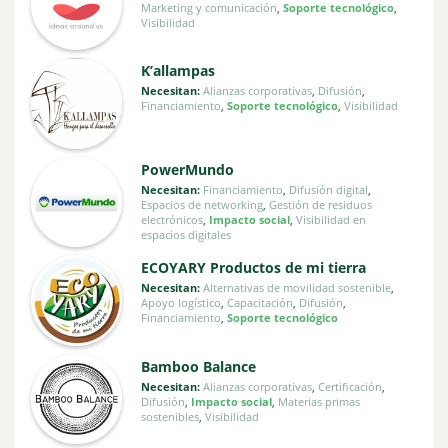
Marketing y comunicación
,
Soporte tecnológico
,
Visibilidad
K’allampas
Necesitan:
Alianzas corporativas
,
Difusión
,
Financiamiento
,
Soporte tecnológico
,
Visibilidad
PowerMundo
Necesitan:
Financiamiento
,
Difusión digital
,
Espacios de networking
,
Gestión de residuos
electrónicos
,
Impacto social
,
Visibilidad en
espacios digitales
ECOYARY Productos de mi tierra
Necesitan:
Alternativas de movilidad sostenible
,
Apoyo logístico
,
Capacitación
,
Difusión
,
Financiamiento
,
Soporte tecnológico
Bamboo Balance
Necesitan:
Alianzas corporativas
,
Certificación
,
Difusión
,
Impacto social
,
Materias primas
sostenibles
,
Visibilidad