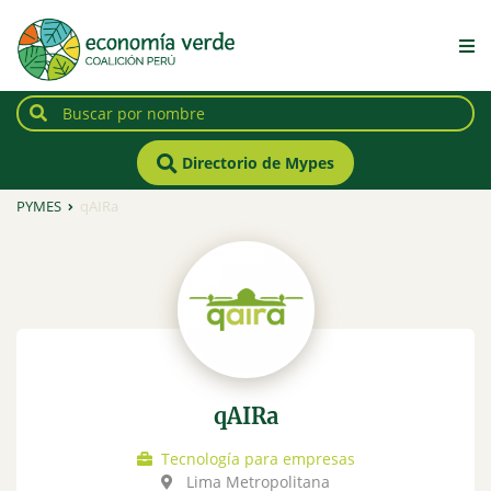
Directorio de Mypes
PYMES
qAIRa
qAIRa
Tecnología para empresas
Lima Metropolitana