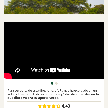
Para ser parte de este directorio, qAIRa nos ha explicado en un
video el valor verde de su propuesta.
¿Estás de acuerdo con lo
que dice? Valora su aporte verde.
4,43