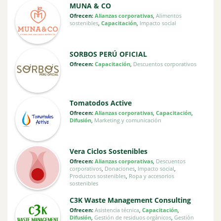
MUNA & CO
Ofrecen:
Alianzas corporativas
,
Alimentos
sostenibles
,
Capacitación
,
Impacto social
SORBOS PERÚ OFICIAL
Ofrecen:
Capacitación
,
Descuentos corporativos
Tomatodos Active
Ofrecen:
Alianzas corporativas
,
Capacitación
,
Difusión
,
Marketing y comunicación
Vera Ciclos Sostenibles
Ofrecen:
Alianzas corporativas
,
Descuentos
corporativos
,
Donaciones
,
Impacto social
,
Productos sostenibles
,
Ropa y accesorios
sostenibles
C3K Waste Management Consulting
Ofrecen:
Asistencia técnica
,
Capacitación
,
Difusión
,
Gestión de residuos orgánicos
,
Gestión