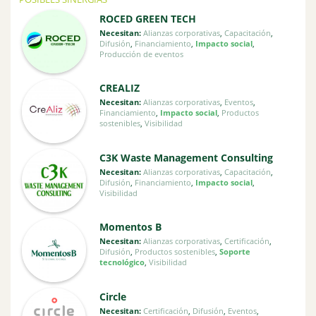
ROCED GREEN TECH
Necesitan:
Alianzas corporativas
,
Capacitación
,
Difusión
,
Financiamiento
,
Impacto social
,
Producción de eventos
CREALIZ
Necesitan:
Alianzas corporativas
,
Eventos
,
Financiamiento
,
Impacto social
,
Productos
sostenibles
,
Visibilidad
C3K Waste Management Consulting
Necesitan:
Alianzas corporativas
,
Capacitación
,
Difusión
,
Financiamiento
,
Impacto social
,
Visibilidad
Momentos B
Necesitan:
Alianzas corporativas
,
Certificación
,
Difusión
,
Productos sostenibles
,
Soporte
tecnológico
,
Visibilidad
Circle
Necesitan:
Certificación
,
Difusión
,
Eventos
,