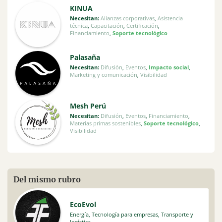
KINUA
Necesitan:
Alianzas corporativas
,
Asistencia
técnica
,
Capacitación
,
Certificación
,
Financiamiento
,
Soporte tecnológico
Palasaña
Necesitan:
Difusión
,
Eventos
,
Impacto social
,
Marketing y comunicación
,
Visibilidad
Mesh Perú
Necesitan:
Difusión
,
Eventos
,
Financiamiento
,
Materias primas sostenibles
,
Soporte tecnológico
,
Visibilidad
Del mismo rubro
EcoEvol
Energía
,
Tecnología para empresas
,
Transporte y
logística