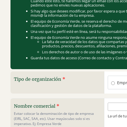
Cuando esté listo, te haremos llegar un email con los ac
pedimos que no envíes nuevas aplicaciones.
Si hay algo que desees modificar, por favor espera a que t
mism@ la información de tu empresa.
El equipo de Economía Verde, se reserva el derecho de mod
clasificación y gestión de datos de la plataforma.
Una vez que tu perfil esté en línea, será tu responsabili
El equipo de Economía Verde no asume ninguna responsa
La falta de veracidad de los datos que compartas y
productos, precios, descuentos, afiliaciones, premio
Los derechos de autor o de uso de las imágenes o 
Guarda tus datos de acceso (Correo de contacto y Contr
Tipo de organización
*
Empr
Nombre comercial
*
Evitar colocar la denominación de tipo de empresa
La url de tu
(EIRL, SAC, SAA, etc). Usar mayúsculas solo si es
imperativo. Ej: Empresa Verde