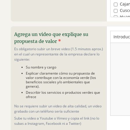
Ener
Caja
Fotog
Cusc
Gana
Huan
Hoga
Huán
IT y 
Ica
Agrega un video que explique su
Limp
Junín
Moda
propuesta de valor
*
La Li
Movil
Lamb
Es obligatorio subir un breve video (1.5 minutos aprox.)
Pesca
en el cual un representante de la empresa declare lo
Lima
siguiente:
Publi
Lima 
Recic
Su nombre y cargo
Loret
Rega
Explicar claramente cómo su propuesta de
Madr
valor contribuye con la economía verde (los
Salud
Moq
beneficios sociales y/o ambientales que
Sane
genera).
Pasc
Sin r
Describir los servicios o productos verdes que
Perú
ofrece
Tecno
Piura
Tecn
Puno
No se requiere subir un video de alta calidad, un video
Trans
grabado con un teléfono sería suficiente
San 
Turi
Sube tu video a Youtube o Vimeo y copia el link (no lo
Tacn
subas a Instagram, Facebook ni a Twitter)
Tum