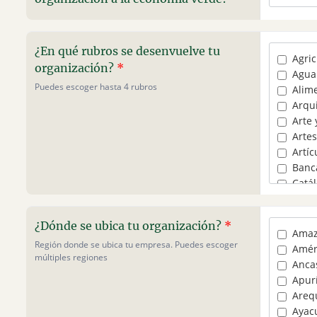
¿En qué rubros se desenvuelve tu
Agric
organización?
*
Agua
Puedes escoger hasta 4 rubros
Alime
Arqui
Arte 
Arte
Artíc
Banca
Catá
Comer
Comu
¿Dónde se ubica tu organización?
*
Cons
Amaz
Región donde se ubica tu empresa. Puedes escoger
Cons
Amér
múltiples regiones
Consu
Anca
Cons
Apur
Depo
Areq
Educ
Ayac