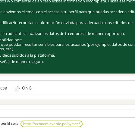
cesos y/o comentarios en caso exista información incompleta. Hasta ese mo
e enviemos el email con el acceso a tu perfil para que puedas acceder a edit
ificar/interpretar la información enviada para adecuarla a los criterios de
dad en adelante actualizar los datos de tu empresa de manera oportuna.
bilidad por:
 que puedan resultar sensibles para los usuarios (por ejemplo: datos de con
s, etc.)
videos subidos a la plataforma.
aseña) de manera segura.
esa
ONG
 perfil será:
https://economiaverde.pe/pymes/