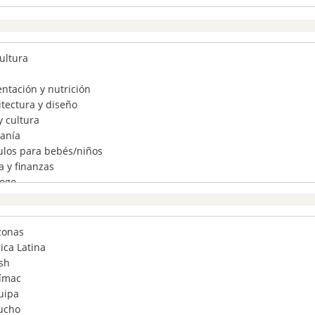
ultura
ntación y nutrición
tectura y diseño
y cultura
sanía
ulos para bebés/niños
 y finanzas
logo
cio electrónico
nicaciones
ervación
onas
trucción
ica Latina
ltoría
sh
umo responsable
ímac
rtes y entretenimiento
uipa
ación
ucho