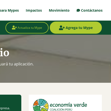
para Mypes
Impactos
Movimiento
Contáctanos
Agrega tu Mype
Actualiza tu Mype
io
ará tu aplicación.
mpresa.