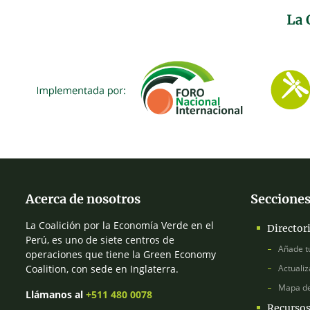
Acerca de nosotros
Secciones
La Coalición por la Economía Verde en el
Director
Perú, es uno de siete centros de
Añade t
operaciones que tiene la Green Economy
Coalition, con sede en Inglaterra.
Actualiz
Mapa d
Llámanos al
+511 480 0078
Recurso