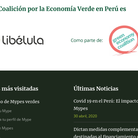
 más visitadas
Últimas Noticias
Covid 19 en el Perú: El impacto
io de Mypes verdes
Mypes
u Mype
30 abril, 2020
a tu perfil de Mype
e Mypes
Dictan medidas complementa
destinadas al financiamiento 
s