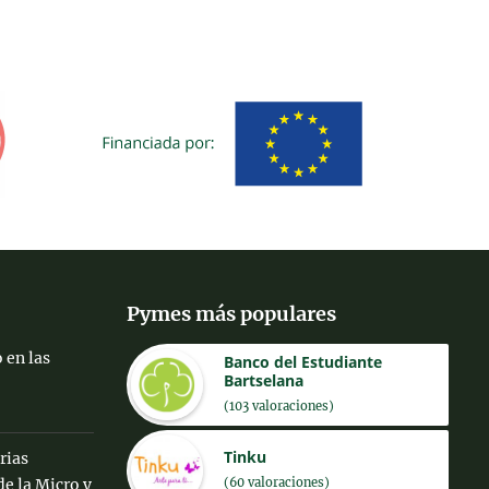
Pymes más populares
 en las
Banco del Estudiante
Bartselana
(103 valoraciones)
Tinku
rias
(60 valoraciones)
de la Micro y