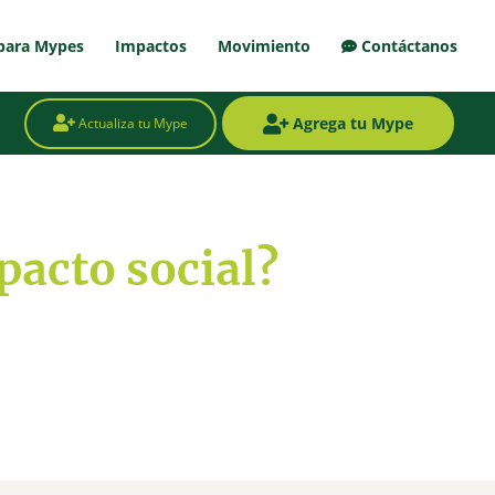
para Mypes
Impactos
Movimiento
Contáctanos
Agrega tu Mype
Actualiza tu Mype
acto social?