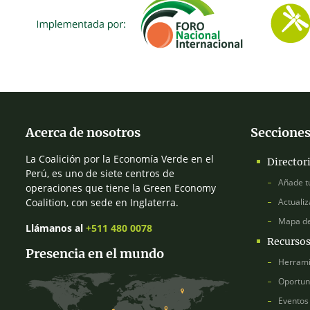
Acerca de nosotros
Secciones
La Coalición por la Economía Verde en el
Director
Perú, es uno de siete centros de
Añade t
operaciones que tiene la Green Economy
Coalition, con sede en Inglaterra.
Actualiz
Mapa d
Llámanos al
+511 480 0078
Recurso
Presencia en el mundo
Herrami
Oportun
Eventos