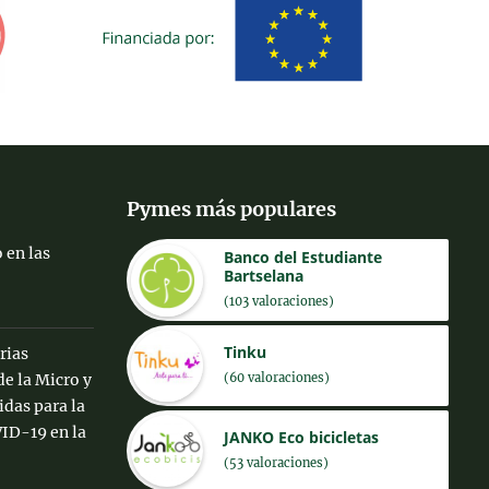
Pymes más populares
 en las
Banco del Estudiante
Bartselana
(103 valoraciones)
Tinku
rias
(60 valoraciones)
de la Micro y
das para la
ID-19 en la
JANKO Eco bicicletas
(53 valoraciones)