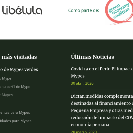
 más visitadas
Últimas Noticias
Covid 19 en el Perú: El impacto
io de Mypes verdes
Mypes
u Mype
30 abril, 2020
a tu perfil de Mype
e Mypes
Dictan medidas complementa
destinadas al financiamiento 
s
Pequeña Empresa y otras medi
entas para Mypes
reducción del impacto del COV
idades para Mypes
economía peruana
20 marzo, 2020