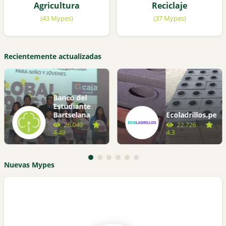
Agricultura
Reciclaje
(43 Mypes)
(37 Mypes)
Recientemente actualizadas
Banco del
Estudiante
Bartselana
Ecoladrillos.pe
26.049
22.726
4.49
4.3
Nuevas Mypes