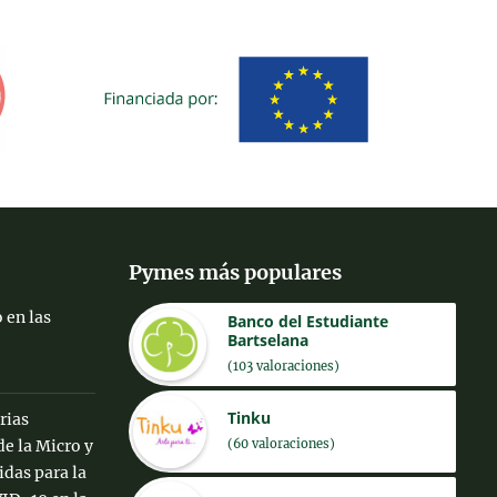
Pymes más populares
 en las
Banco del Estudiante
Bartselana
(103 valoraciones)
Tinku
rias
(60 valoraciones)
de la Micro y
das para la