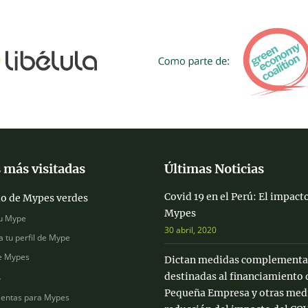
 más visitadas
Últimas Noticias
Covid 19 en el Perú: El impacto
io de Mypes verdes
Mypes
u Mype
30 abril, 2020
a tu perfil de Mype
e Mypes
Dictan medidas complementa
destinadas al financiamiento 
s
Pequeña Empresa y otras medi
entas para Mypes