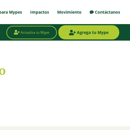
para Mypes
Impactos
Movimiento
Contáctanos
Agrega tu Mype
Actualiza tu Mype
o