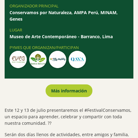
ORGANIZADOR PRINCIPAL
Conservamos por Naturaleza, AMPA Perú, MINAM,
Genes
LUGAR
Museo de Arte Contemporáneo - Barranco, Lima
PYMES QUE ORGANIZAN/PARTICIPAN
Más información
Este 12 y 13 de julio presentaremos el #FestivalConservamos,
un espacio para aprender, celebrar y compartir con toda
nuestra comunidad. ??
Serán dos días llenos de actividades, entre amigos y familia,