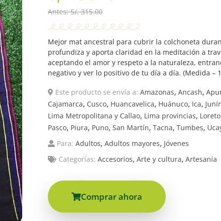
Antes: S/. 315.00
Mejor mat ancestral para cubrir la colchoneta duran
profundiza y aporta claridad en la meditación a trav
aceptando el amor y respeto a la naturaleza, entran
negativo y ver lo positivo de tu día a día. (Medida –
,
,
Este producto se envía a:
Amazonas
Ancash
Apu
,
,
,
,
,
Cajamarca
Cusco
Huancavelica
Huánuco
Ica
Juní
,
,
Lima Metropolitana y Callao
Lima provincias
Loreto
,
,
,
,
,
,
Pasco
Piura
Puno
San Martín
Tacna
Tumbes
Ucay
,
,
Para:
Adultos
Adultos mayores
Jóvenes
,
,
Categorías:
Accesorios
Arte y cultura
Artesanía
Comprar ahora