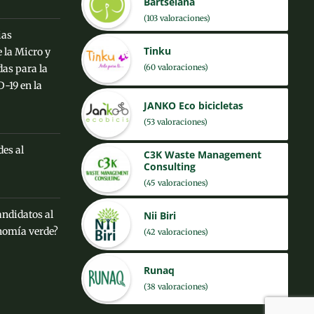
Bartselana
(103 valoraciones)
ias
Tinku
 la Micro y
(60 valoraciones)
as para la
-19 en la
JANKO Eco bicicletas
(53 valoraciones)
des al
C3K Waste Management
Consulting
(45 valoraciones)
andidatos al
Nii Biri
nomía verde?
(42 valoraciones)
Runaq
(38 valoraciones)