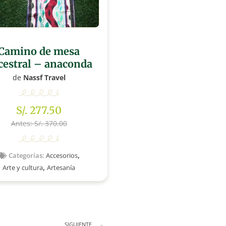
Camino de mesa
cestral – anaconda
de
Nassf Travel
S/. 277.50
Antes: S/. 370.00
,
Categorías:
Accesorios
,
Arte y cultura
Artesanía
SIGUIENTE