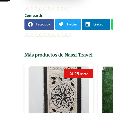
Compartir:
Facebook
Twitter
LinkedIn
Más productos de Nassf Travel
S/. 25
25
dscto.
dscto.