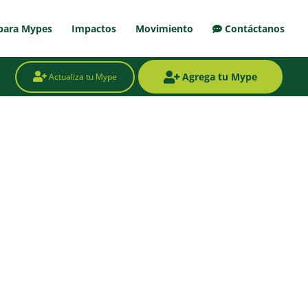
para Mypes
Impactos
Movimiento
Contáctanos
Agrega tu Mype
Actualiza tu Mype