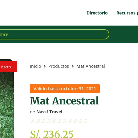
Directorio
Recursos 
Inicio
Productos
Mat Ancestral
dscto.
dscto.
Válido hasta octubre 31, 2021
Mat Ancestral
de
Nassf Travel
S/. 236.25