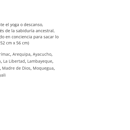
te el yoga o descanso,
és de la sabiduría ancestral,
do en conciencia para sacar lo
 152 cm x 56 cm)
,
,
,
rímac
Arequipa
Ayacucho
,
,
,
n
La Libertad
Lambayeque
,
,
,
Madre de Dios
Moquegua
ali