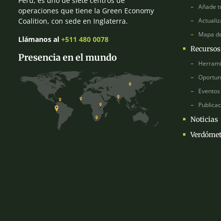
Perú, es uno de siete centros de
Añade t
operaciones que tiene la Green Economy
Coalition, con sede en Inglaterra.
Actualiz
Mapa d
Llámanos al
+511 480 0078
Recursos
Presencia en el mundo
Herrami
Oportun
Eventos
Publica
Noticias
Verdómet