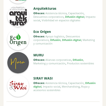
Arquitekturas
Ofrecen:
Asistencia técnica
,
Capacitación
,
Descuentos corporativos
,
Difusión digital
,
Impacto
social
,
Visibilidad en espacios digitales
Eco Origen
Ofrecen:
Apoyo logístico
,
Descuentos
corporativos
,
Difusión
,
Difusión digital
,
Marketing
y comunicación
MURU
Ofrecen:
Alianzas corporativas
,
Difusión
,
Marketing y comunicación
,
Productos sostenibles
SIRAY WASI
Ofrecen:
Asistencia técnica
,
Capacitación
,
Difusión
digital
,
Impacto social
,
Merchandising
,
Ropa y
accesorios sostenibles