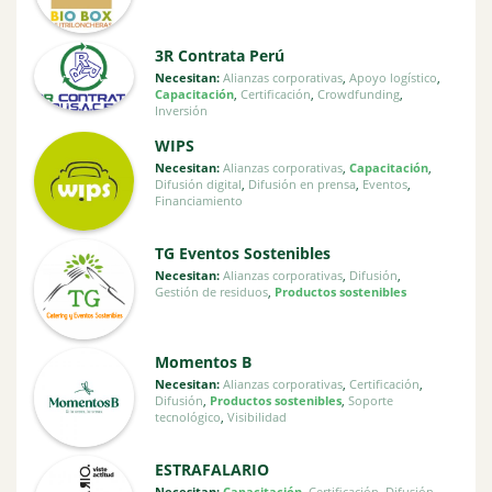
3R Contrata Perú
Necesitan:
Alianzas corporativas
,
Apoyo logístico
,
Capacitación
,
Certificación
,
Crowdfunding
,
Inversión
WIPS
Necesitan:
Alianzas corporativas
,
Capacitación
,
Difusión digital
,
Difusión en prensa
,
Eventos
,
Financiamiento
TG Eventos Sostenibles
Necesitan:
Alianzas corporativas
,
Difusión
,
Gestión de residuos
,
Productos sostenibles
Momentos B
Necesitan:
Alianzas corporativas
,
Certificación
,
Difusión
,
Productos sostenibles
,
Soporte
tecnológico
,
Visibilidad
ESTRAFALARIO
Necesitan:
Capacitación
,
Certificación
,
Difusión
,