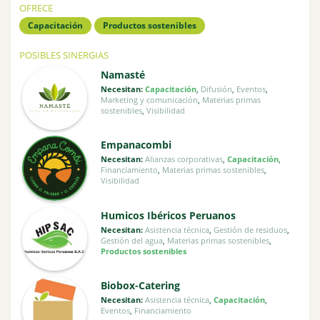
OFRECE
Capacitación
Productos sostenibles
POSIBLES SINERGIAS
Namasté
Necesitan:
Capacitación
,
Difusión
,
Eventos
,
Marketing y comunicación
,
Materias primas
sostenibles
,
Visibilidad
Empanacombi
Necesitan:
Alianzas corporativas
,
Capacitación
,
Financiamiento
,
Materias primas sostenibles
,
Visibilidad
Humicos Ibéricos Peruanos
Necesitan:
Asistencia técnica
,
Gestión de residuos
,
Gestión del agua
,
Materias primas sostenibles
,
Productos sostenibles
Biobox-Catering
Necesitan:
Asistencia técnica
,
Capacitación
,
Eventos
,
Financiamiento