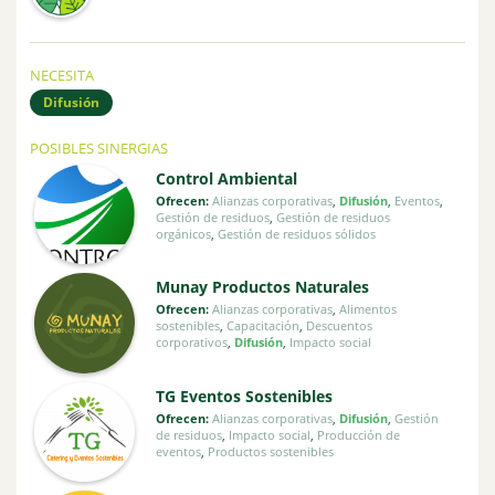
NECESITA
Difusión
POSIBLES SINERGIAS
Control Ambiental
Ofrecen:
Alianzas corporativas
,
Difusión
,
Eventos
,
Gestión de residuos
,
Gestión de residuos
orgánicos
,
Gestión de residuos sólidos
Munay Productos Naturales
Ofrecen:
Alianzas corporativas
,
Alimentos
sostenibles
,
Capacitación
,
Descuentos
corporativos
,
Difusión
,
Impacto social
TG Eventos Sostenibles
Ofrecen:
Alianzas corporativas
,
Difusión
,
Gestión
de residuos
,
Impacto social
,
Producción de
eventos
,
Productos sostenibles