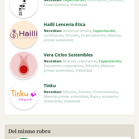
Financiamiento
,
Visibilidad
Hailli Lencería Ética
Necesitan:
Asistencia técnica
,
Capacitación
,
Certificación
,
Difusión
,
Financiamiento
,
Materias
primas sostenibles
Vera Ciclos Sostenibles
Necesitan:
Alianzas corporativas
,
Capacitación
,
Descuentos corporativos
,
Difusión
,
Materias
primas sostenibles
,
Visibilidad
Tinku
Necesitan:
Difusión
,
Eventos
,
Financiamiento
,
Materias primas sostenibles
,
Ropa y accesorios
sostenibles
,
Visibilidad
Del mismo rubro