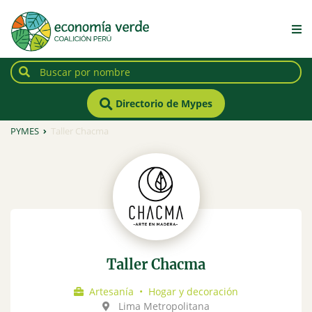
Directorio de Mypes
PYMES
Taller Chacma
Taller Chacma
Artesanía
•
Hogar y decoración
Lima Metropolitana