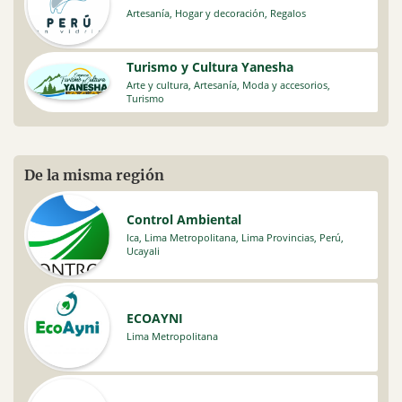
Artesanía
,
Hogar y decoración
,
Regalos
Turismo y Cultura Yanesha
Arte y cultura
,
Artesanía
,
Moda y accesorios
,
Turismo
De la misma región
Control Ambiental
Ica
,
Lima Metropolitana
,
Lima Provincias
,
Perú
,
Ucayali
ECOAYNI
Lima Metropolitana