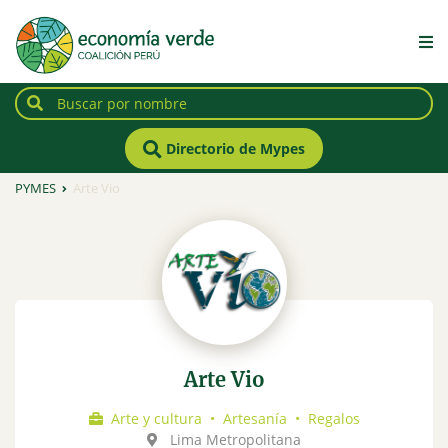
Directorio de Mypes
PYMES
Arte Vio
Arte Vio
Arte y cultura
•
Artesanía
•
Regalos
Lima Metropolitana