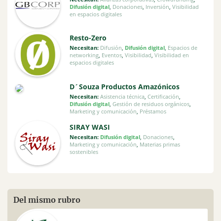
Difusión digital
,
Donaciones
,
Inversión
,
Visibilidad
en espacios digitales
Resto-Zero
Necesitan:
Difusión
,
Difusión digital
,
Espacios de
networking
,
Eventos
,
Visibilidad
,
Visibilidad en
espacios digitales
D´Souza Productos Amazónicos
Necesitan:
Asistencia técnica
,
Certificación
,
Difusión digital
,
Gestión de residuos orgánicos
,
Marketing y comunicación
,
Préstamos
SIRAY WASI
Necesitan:
Difusión digital
,
Donaciones
,
Marketing y comunicación
,
Materias primas
sostenibles
Del mismo rubro