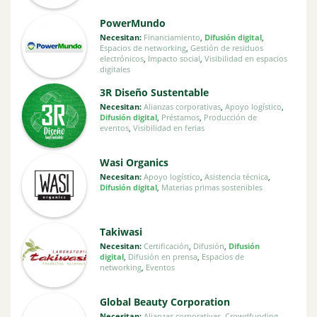
PowerMundo
Necesitan:
Financiamiento
,
Difusión digital
,
Espacios de networking
,
Gestión de residuos
electrónicos
,
Impacto social
,
Visibilidad en espacios
digitales
3R Diseño Sustentable
Necesitan:
Alianzas corporativas
,
Apoyo logístico
,
Difusión digital
,
Préstamos
,
Producción de
eventos
,
Visibilidad en ferias
Wasi Organics
Necesitan:
Apoyo logístico
,
Asistencia técnica
,
Difusión digital
,
Materias primas sostenibles
Takiwasi
Necesitan:
Certificación
,
Difusión
,
Difusión
digital
,
Difusión en prensa
,
Espacios de
networking
,
Eventos
Global Beauty Corporation
Necesitan:
Alianzas corporativas
,
Crowdfunding
,