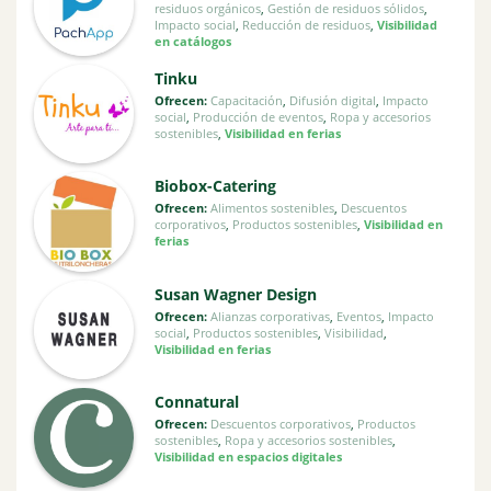
residuos orgánicos
,
Gestión de residuos sólidos
,
Impacto social
,
Reducción de residuos
,
Visibilidad
en catálogos
Tinku
Ofrecen:
Capacitación
,
Difusión digital
,
Impacto
social
,
Producción de eventos
,
Ropa y accesorios
sostenibles
,
Visibilidad en ferias
Biobox-Catering
Ofrecen:
Alimentos sostenibles
,
Descuentos
corporativos
,
Productos sostenibles
,
Visibilidad en
ferias
Susan Wagner Design
Ofrecen:
Alianzas corporativas
,
Eventos
,
Impacto
social
,
Productos sostenibles
,
Visibilidad
,
Visibilidad en ferias
Connatural
Ofrecen:
Descuentos corporativos
,
Productos
sostenibles
,
Ropa y accesorios sostenibles
,
Visibilidad en espacios digitales