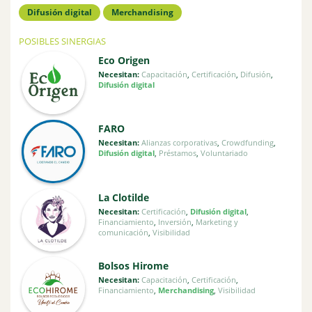
Difusión digital
Merchandising
POSIBLES SINERGIAS
Eco Origen
Necesitan:
Capacitación
,
Certificación
,
Difusión
,
Difusión digital
FARO
Necesitan:
Alianzas corporativas
,
Crowdfunding
,
Difusión digital
,
Préstamos
,
Voluntariado
La Clotilde
Necesitan:
Certificación
,
Difusión digital
,
Financiamiento
,
Inversión
,
Marketing y
comunicación
,
Visibilidad
Bolsos Hirome
Necesitan:
Capacitación
,
Certificación
,
Financiamiento
,
Merchandising
,
Visibilidad