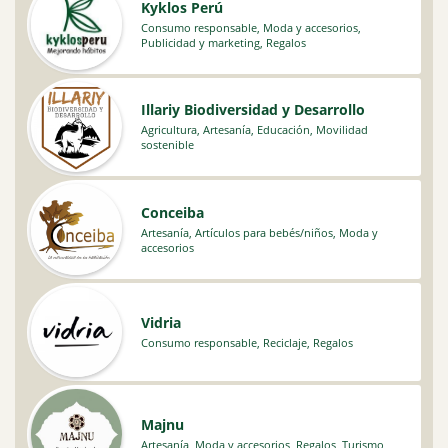
Kyklos Perú
Consumo responsable
,
Moda y accesorios
,
Publicidad y marketing
,
Regalos
Illariy Biodiversidad y Desarrollo
Agricultura
,
Artesanía
,
Educación
,
Movilidad
sostenible
Conceiba
Artesanía
,
Artículos para bebés/niños
,
Moda y
accesorios
Vidria
Consumo responsable
,
Reciclaje
,
Regalos
Majnu
Artesanía
,
Moda y accesorios
,
Regalos
,
Turismo