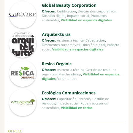
Global Beauty Corporation
Ofrecen:
Certificación
,
Descuentos corporativos
,
Difusión digital
,
Impacto social
,
Productos
sostenibles
,
Visibilidad en espacios digitales
Arquitekturas
Ofrecen:
Asistencia técnica
,
Capacitación
,
Descuentos corporativos
,
Difusión digital
,
Impacto
social
,
Visibilidad en espacios digitales
Resica Organic
Ofrecen:
Asistencia técnica
,
Gestión de residuos
orgánicos
,
Merchandising
,
Visibilidad en espacios
digitales
,
Voluntariado
Ecológica Comunicaciones
Ofrecen:
Capacitación
,
Eventos
,
Gestión de
residuos
,
Impacto social
,
Ropa y accesorios
sostenibles
,
Visibilidad en ferias
OFRECE