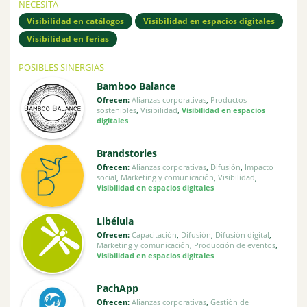
NECESITA
Visibilidad en catálogos
Visibilidad en espacios digitales
Visibilidad en ferias
POSIBLES SINERGIAS
Bamboo Balance
Ofrecen:
Alianzas corporativas
,
Productos
sostenibles
,
Visibilidad
,
Visibilidad en espacios
digitales
Brandstories
Ofrecen:
Alianzas corporativas
,
Difusión
,
Impacto
social
,
Marketing y comunicación
,
Visibilidad
,
Visibilidad en espacios digitales
Libélula
Ofrecen:
Capacitación
,
Difusión
,
Difusión digital
,
Marketing y comunicación
,
Producción de eventos
,
Visibilidad en espacios digitales
PachApp
Ofrecen:
Alianzas corporativas
,
Gestión de