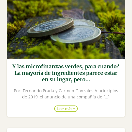
Y las microfinanzas verdes, para cuando?
La mayoría de ingredientes parece estar
en su lugar, pero…
Por: Fernando Prada y Carmen Gonzales A principios
de 2019, el anuncio de una compañía de […]
Leer más +