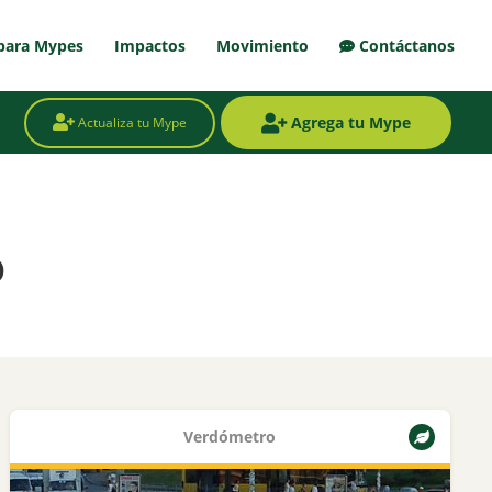
para Mypes
Impactos
Movimiento
Contáctanos
Agrega tu Mype
Actualiza tu Mype
o
Verdómetro