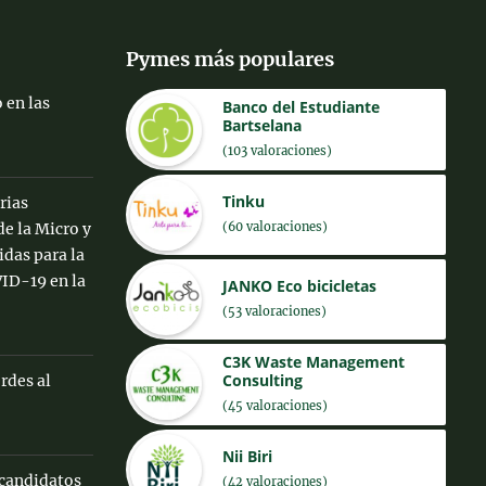
Pymes más populares
 en las
Banco del Estudiante
Bartselana
(103 valoraciones)
Tinku
rias
(60 valoraciones)
de la Micro y
das para la
ID-19 en la
JANKO Eco bicicletas
(53 valoraciones)
C3K Waste Management
Consulting
rdes al
(45 valoraciones)
Nii Biri
 candidatos
(42 valoraciones)