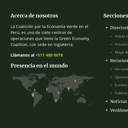
Acerca de nosotros
Secciones
La Coalición por la Economía Verde en el
Director
Perú, es uno de siete centros de
Añade t
operaciones que tiene la Green Economy
Coalition, con sede en Inglaterra.
Actualiz
Mapa d
Llámanos al
+511 480 0078
Recurso
Presencia en el mundo
Herrami
Oportun
Eventos
Publica
Noticias
Verdóme