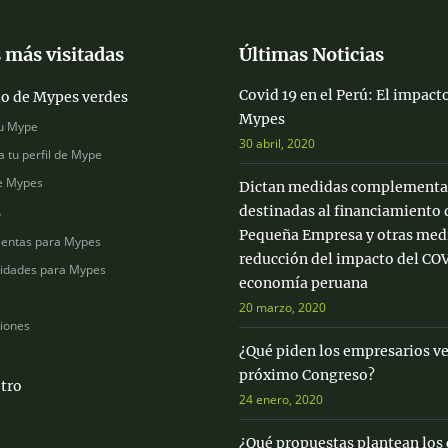
 más visitadas
Últimas Noticias
Covid 19 en el Perú: El impacto
io de Mypes verdes
Mypes
u Mype
30 abril, 2020
a tu perfil de Mype
e Mypes
Dictan medidas complementa
destinadas al financiamiento 
s
Pequeña Empresa y otras medi
entas para Mypes
reducción del impacto del COV
idades para Mypes
economía peruana
20 marzo, 2020
ciones
¿Qué piden los empresarios ve
próximo Congreso?
tro
24 enero, 2020
¿Qué propuestas plantean los