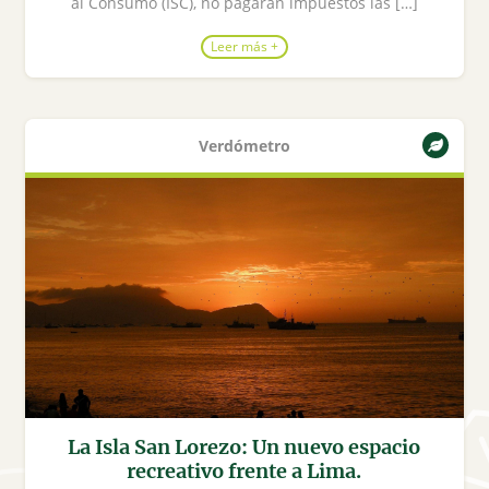
al Consumo (ISC), no pagarán impuestos las […]
Leer más +
Verdómetro
La Isla San Lorezo: Un nuevo espacio
recreativo frente a Lima.