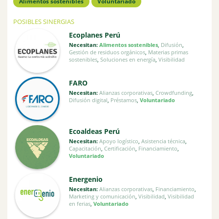
Alimentos sostenibles
Voluntariado
POSIBLES SINERGIAS
Ecoplanes Perú
Necesitan:
Alimentos sostenibles
,
Difusión
,
Gestión de residuos orgánicos
,
Materias primas
sostenibles
,
Soluciones en energía
,
Visibilidad
FARO
Necesitan:
Alianzas corporativas
,
Crowdfunding
,
Difusión digital
,
Préstamos
,
Voluntariado
Ecoaldeas Perú
Necesitan:
Apoyo logístico
,
Asistencia técnica
,
Capacitación
,
Certificación
,
Financiamiento
,
Voluntariado
Energenio
Necesitan:
Alianzas corporativas
,
Financiamiento
,
Marketing y comunicación
,
Visibilidad
,
Visibilidad
en ferias
,
Voluntariado