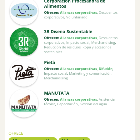
Corporación Procesadora de
Alimentos
Ofrecen:
Alianzas corporativas
,
Descuentos
corporativos
,
Voluntariado
3R Diseño Sustentable
Ofrecen:
Alianzas corporativas
,
Descuentos
corporativos
,
Impacto social
,
Merchandising
,
Reducción de residuos
,
Ropa y accesorios
sostenibles
Pietà
Ofrecen:
Alianzas corporativas
,
Difusión
,
Impacto social
,
Marketing y comunicación
,
Merchandising
MANUTATA
Ofrecen:
Alianzas corporativas
,
Asistencia
técnica
,
Capacitación
,
Gestión del agua
OFRECE