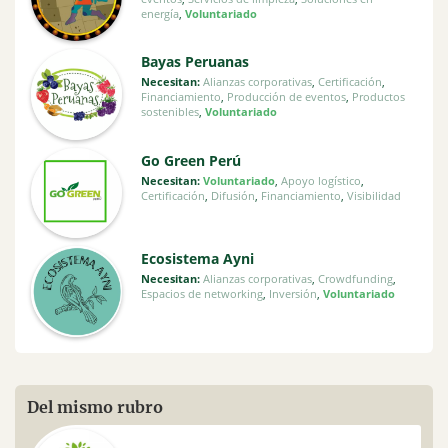
energía
,
Voluntariado
Bayas Peruanas
Necesitan:
Alianzas corporativas
,
Certificación
,
Financiamiento
,
Producción de eventos
,
Productos
sostenibles
,
Voluntariado
Go Green Perú
Necesitan:
Voluntariado
,
Apoyo logístico
,
Certificación
,
Difusión
,
Financiamiento
,
Visibilidad
Ecosistema Ayni
Necesitan:
Alianzas corporativas
,
Crowdfunding
,
Espacios de networking
,
Inversión
,
Voluntariado
Del mismo rubro