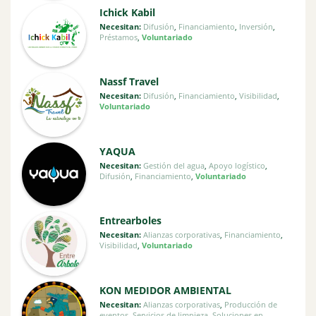
Ichick Kabil
Necesitan:
Difusión
,
Financiamiento
,
Inversión
,
Préstamos
,
Voluntariado
Nassf Travel
Necesitan:
Difusión
,
Financiamiento
,
Visibilidad
,
Voluntariado
YAQUA
Necesitan:
Gestión del agua
,
Apoyo logístico
,
Difusión
,
Financiamiento
,
Voluntariado
Entrearboles
Necesitan:
Alianzas corporativas
,
Financiamiento
,
Visibilidad
,
Voluntariado
KON MEDIDOR AMBIENTAL
Necesitan:
Alianzas corporativas
,
Producción de
eventos
,
Servicios de limpieza
,
Soluciones en