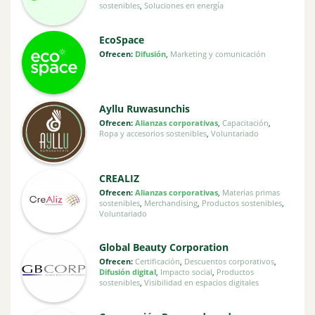
sostenibles
,
Soluciones en energía
EcoSpace
Ofrecen:
Difusión
,
Marketing y comunicación
Ayllu Ruwasunchis
Ofrecen:
Alianzas corporativas
,
Capacitación
,
Ropa y accesorios sostenibles
,
Voluntariado
CREALIZ
Ofrecen:
Alianzas corporativas
,
Materias primas
sostenibles
,
Merchandising
,
Productos sostenibles
,
Voluntariado
Global Beauty Corporation
Ofrecen:
Certificación
,
Descuentos corporativos
,
Difusión digital
,
Impacto social
,
Productos
sostenibles
,
Visibilidad en espacios digitales