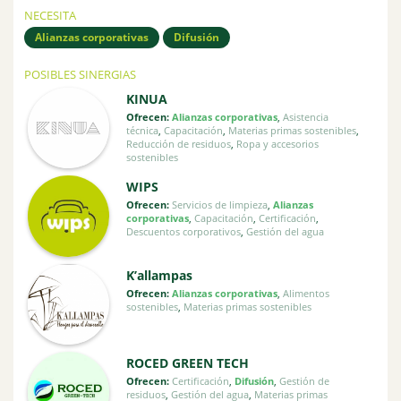
NECESITA
Alianzas corporativas
Difusión
POSIBLES SINERGIAS
KINUA
Ofrecen:
Alianzas corporativas
,
Asistencia
técnica
,
Capacitación
,
Materias primas sostenibles
,
Reducción de residuos
,
Ropa y accesorios
sostenibles
WIPS
Ofrecen:
Servicios de limpieza
,
Alianzas
corporativas
,
Capacitación
,
Certificación
,
Descuentos corporativos
,
Gestión del agua
K’allampas
Ofrecen:
Alianzas corporativas
,
Alimentos
sostenibles
,
Materias primas sostenibles
ROCED GREEN TECH
Ofrecen:
Certificación
,
Difusión
,
Gestión de
residuos
,
Gestión del agua
,
Materias primas